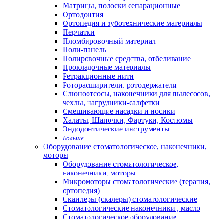
Матрицы, полоски сепарационные
Ортодонтия
Ортопедия и зуботехнические материалы
Перчатки
Пломбировочный материал
Поли-панель
Полировочные средства, отбеливание
Прокладочные материалы
Ретракционные нити
Роторасширители, ротодержатели
Слюноотсосы, наконечники для пылесосов,
чехлы, нагрудники-салфетки
Смешивающие насадки и носики
Халаты, Шапочки, Фартуки, Костюмы
Эндодонтические инструменты
Больше
Оборудование стоматологическое, наконечники,
моторы
Оборудование стоматологическое,
наконечники, моторы
Микромоторы стоматологические (терапия,
ортопедия)
Скайлеры (скалеры) стоматологические
Стоматологические наконечники , масло
Стоматологическое оборудование