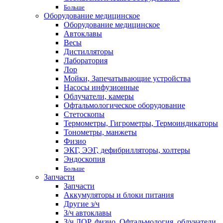
Больше
Оборудование медицинское
Оборудование медицинское
Автоклавы
Весы
Дистилляторы
Лаборатория
Лор
Мойки, Запечатывающие устройства
Насосы инфузионные
Облучатели, камеры
Офтальмологическое оборудование
Стетоскопы
Термометры, Гигрометры, Термоиндикаторы
Тонометры, манжеты
Физио
ЭКГ, ЭЭГ, дефибрилляторы, холтеры
Эндоскопия
Больше
Запчасти
Запчасти
Аккумуляторы и блоки питания
Другие з/ч
З/ч автоклавы
З/ч ЛОР, физио, Офтальмология, облучатели