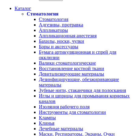
Каталог
Стоматология
Стоматология
Адгезивы, протравка
Аппликаторы
Аппликационная анестезия
Бахилы, носки, чулки
Боры и аксессуары
Бумага артикуляционная и спрей для
окклюзии
Валики стоматологические
Восстановление костной ткани
Девитализирующие материалы
Дезинфицирующие, обезжиривающие
материалы
Зубные нити, стаканчики для полоскания
Иглы и шприцы для промывания корневых
каналов
Изоляция рабочего поля
Инструменты для стоматологии
Клампы
Клинья
Лечебные материалы
Маски, Респираторы, Экраны, Очки