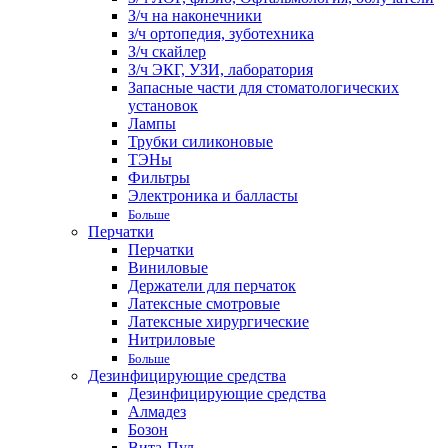
З/ч на наконечники
з/ч ортопедия, зуботехника
З/ч скайлер
З/ч ЭКГ, УЗИ, лаборатория
Запасные части для стоматологических
установок
Лампы
Трубки силиконовые
ТЭНы
Фильтры
Электроника и балласты
Больше
Перчатки
Перчатки
Виниловые
Держатели для перчаток
Латексные смотровые
Латексные хирургические
Нитриловые
Больше
Дезинфицирующие средства
Дезинфицирующие средства
Алмадез
Бозон
Вита-Пул