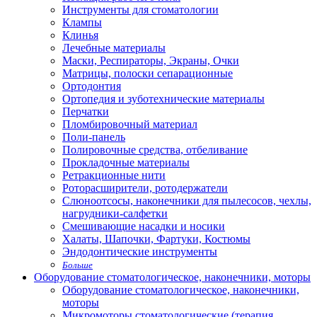
Инструменты для стоматологии
Клампы
Клинья
Лечебные материалы
Маски, Респираторы, Экраны, Очки
Матрицы, полоски сепарационные
Ортодонтия
Ортопедия и зуботехнические материалы
Перчатки
Пломбировочный материал
Поли-панель
Полировочные средства, отбеливание
Прокладочные материалы
Ретракционные нити
Роторасширители, ротодержатели
Слюноотсосы, наконечники для пылесосов, чехлы,
нагрудники-салфетки
Смешивающие насадки и носики
Халаты, Шапочки, Фартуки, Костюмы
Эндодонтические инструменты
Больше
Оборудование стоматологическое, наконечники, моторы
Оборудование стоматологическое, наконечники,
моторы
Микромоторы стоматологические (терапия,