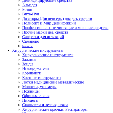
Дезинфицирующие средства
Алмадез
Бозон
Вита-Пул
Дозаторы (Диспенсеры) для дез. средств
Полисепт и Мир Дезинфекции
Профессиональные чистящие и моющие средства
Прочие марки дез. средств
Салфетки для инъекций
Самарово
Больше
Хирургические инструменты
Хирургические инструменты
Зажимы
Зонды
Иглодержатели
Корнцанги
Костные инструменты
Лотки медицинские металлические
Молотки, угломеры
Ножницы
Офтальмология
Пинцеты
Скальпели и лезвия, ножи
Хирургические крючки, Распараторы