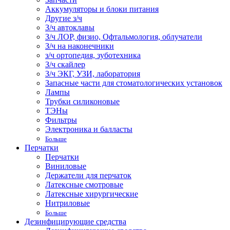
Аккумуляторы и блоки питания
Другие з/ч
З/ч автоклавы
З/ч ЛОР, физио, Офтальмология, облучатели
З/ч на наконечники
з/ч ортопедия, зуботехника
З/ч скайлер
З/ч ЭКГ, УЗИ, лаборатория
Запасные части для стоматологических установок
Лампы
Трубки силиконовые
ТЭНы
Фильтры
Электроника и балласты
Больше
Перчатки
Перчатки
Виниловые
Держатели для перчаток
Латексные смотровые
Латексные хирургические
Нитриловые
Больше
Дезинфицирующие средства