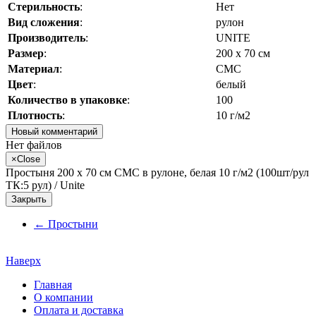
Стерильность
:
Нет
Вид сложения
:
рулон
Производитель
:
UNITЕ
Размер
:
200 х 70 см
Материал
:
СМС
Цвет
:
белый
Количество в упаковке
:
100
Плотность
:
10 г/м2
Новый комментарий
Нет файлов
×
Close
Простыня 200 х 70 см СМС в рулоне, белая 10 г/м2 (100шт/рул
ТК:5 рул) / Unite
Закрыть
←
Простыни
Наверх
Главная
О компании
Оплата и доставка