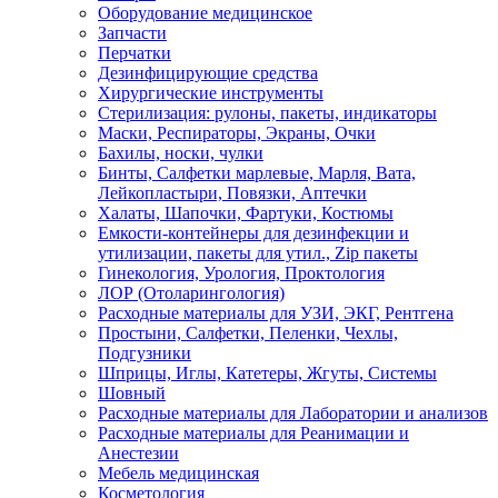
Оборудование медицинское
Запчасти
Перчатки
Дезинфицирующие средства
Хирургические инструменты
Стерилизация: рулоны, пакеты, индикаторы
Маски, Респираторы, Экраны, Очки
Бахилы, носки, чулки
Бинты, Салфетки марлевые, Марля, Вата,
Лейкопластыри, Повязки, Аптечки
Халаты, Шапочки, Фартуки, Костюмы
Емкости-контейнеры для дезинфекции и
утилизации, пакеты для утил., Zip пакеты
Гинекология, Урология, Проктология
ЛОР (Отоларингология)
Расходные материалы для УЗИ, ЭКГ, Рентгена
Простыни, Салфетки, Пеленки, Чехлы,
Подгузники
Шприцы, Иглы, Катетеры, Жгуты, Системы
Шовный
Расходные материалы для Лаборатории и анализов
Расходные материалы для Реанимации и
Анестезии
Мебель медицинская
Косметология