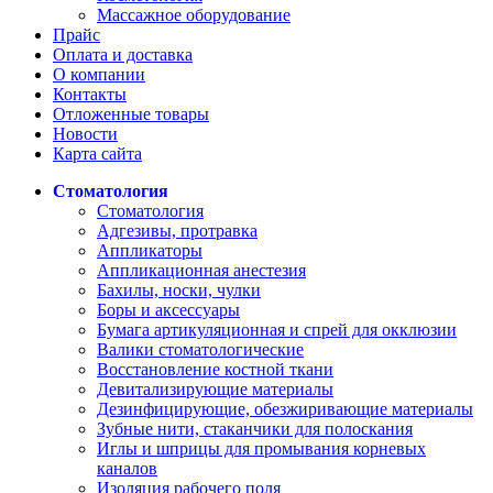
Массажное оборудование
Прайс
Оплата и доставка
О компании
Контакты
Отложенные товары
Новости
Карта сайта
Стоматология
Стоматология
Адгезивы, протравка
Аппликаторы
Аппликационная анестезия
Бахилы, носки, чулки
Боры и аксессуары
Бумага артикуляционная и спрей для окклюзии
Валики стоматологические
Восстановление костной ткани
Девитализирующие материалы
Дезинфицирующие, обезжиривающие материалы
Зубные нити, стаканчики для полоскания
Иглы и шприцы для промывания корневых
каналов
Изоляция рабочего поля