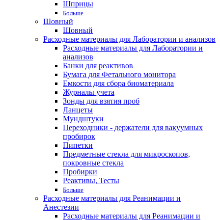
Шприцы
Больше
Шовный
Шовный
Расходные материалы для Лаборатории и анализов
Расходные материалы для Лаборатории и
анализов
Банки для реактивов
Бумага для Фетального монитора
Емкости для сбора биоматериала
Журналы учета
Зонды для взятия проб
Ланцеты
Мундштуки
Переходники - держатели для вакуумных
пробирок
Пипетки
Предметные стекла для микроскопов,
покровные стекла
Пробирки
Реактивы, Тесты
Больше
Расходные материалы для Реанимации и
Анестезии
Расходные материалы для Реанимации и