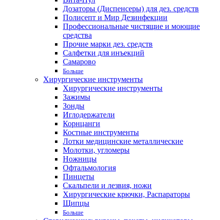
Дозаторы (Диспенсеры) для дез. средств
Полисепт и Мир Дезинфекции
Профессиональные чистящие и моющие
средства
Прочие марки дез. средств
Салфетки для инъекций
Самарово
Больше
Хирургические инструменты
Хирургические инструменты
Зажимы
Зонды
Иглодержатели
Корнцанги
Костные инструменты
Лотки медицинские металлические
Молотки, угломеры
Ножницы
Офтальмология
Пинцеты
Скальпели и лезвия, ножи
Хирургические крючки, Распараторы
Щипцы
Больше