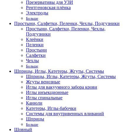
Презервативы для УЗИ
Рентгеновская плёнка
Электроды
Больше
Простыни, Салфетки, Пеленки, Чехлы, Подгузники
Простыни, Салфетки, Пеленки, Чехлы,
Подгузники
Клеёнки
Пеленки
Простыни
Салфетки
Чехлы
Больше
Шприцы, Иглы, Катетеры, Жгуты, Системы
Шприцы, Иглы, Катетеры, Жгуты, Системы
Жгуты венозные
Иглы для вакуумного забора крови
Иглы инъекционные
Иглы спинальные
Канюли
Катетеры, Иглы-бабочки
Системы для внутривенных вливаний
Шприцы
Больше
Шовный