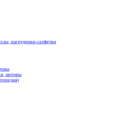
ехлы, нагрудники-салфетки
оторы
ки, моторы
ртопедия)