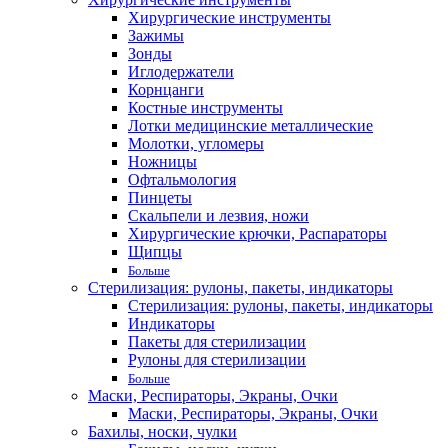
Хирургические инструменты
Зажимы
Зонды
Иглодержатели
Корнцанги
Костные инструменты
Лотки медицинские металлические
Молотки, угломеры
Ножницы
Офтальмология
Пинцеты
Скальпели и лезвия, ножи
Хирургические крючки, Распараторы
Щипцы
Больше
Стерилизация: рулоны, пакеты, индикаторы
Стерилизация: рулоны, пакеты, индикаторы
Индикаторы
Пакеты для стерилизации
Рулоны для стерилизации
Больше
Маски, Респираторы, Экраны, Очки
Маски, Респираторы, Экраны, Очки
Бахилы, носки, чулки