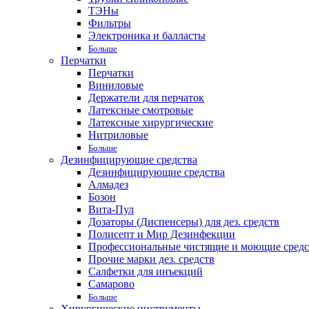
ТЭНы
Фильтры
Электроника и балласты
Больше
Перчатки
Перчатки
Виниловые
Держатели для перчаток
Латексные смотровые
Латексные хирургические
Нитриловые
Больше
Дезинфицирующие средства
Дезинфицирующие средства
Алмадез
Бозон
Вита-Пул
Дозаторы (Диспенсеры) для дез. средств
Полисепт и Мир Дезинфекции
Профессиональные чистящие и моющие средс
Прочие марки дез. средств
Салфетки для инъекций
Самарово
Больше
Хирургические инструменты