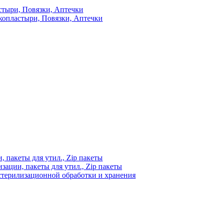
стыри, Повязки, Аптечки
копластыри, Повязки, Аптечки
 пакеты для утил., Zip пакеты
ации, пакеты для утил., Zip пакеты
стерилизационной обработки и хранения