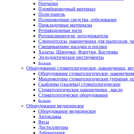
Перчатки
Пломбировочный материал
Поли-панель
Полировочные средства, отбеливание
Прокладочные материалы
Ретракционные нити
Роторасширители, ротодержатели
Слюноотсосы, наконечники для пылесосов, ч
Смешивающие насадки и носики
Халаты, Шапочки, Фартуки, Костюмы
Эндодонтические инструменты
Больше
Оборудование стоматологическое, наконечники, м
Оборудование стоматологическое, наконечни
Микромоторы стоматологические (терапия, о
Скайлеры (скалеры) стоматологические
Стоматологические наконечники , масло
Стоматологическое оборудование
Больше
Оборудование медицинское
Оборудование медицинское
Автоклавы
Весы
Дистилляторы
Лаборатория