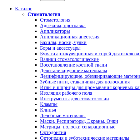
Каталог
Стоматология
Стоматология
Адгезивы, протравка
Аппликаторы
Аппликационная анестезия
Бахилы, носки, чулки
Боры и аксессуары
Бумага артикуляционная и спрей для окклюзи
Валики стоматологические
Восстановление костной ткани
Девитализирующие материалы
Дезинфицирующие, обезжиривающие матери
Зубные нити, стаканчики для полоскания
Иглы и шприцы для промывания корневых ка
Изоляция рабочего поля
Инструменты для стоматологии
Клампы
Клинья
Лечебные материалы
Маски, Респираторы, Экраны, Очки
Матрицы, полоски сепарационные
Ортодонтия
Ортопедия и зуботехнические материалы