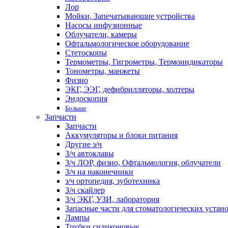
Лор
Мойки, Запечатывающие устройства
Насосы инфузионные
Облучатели, камеры
Офтальмологическое оборудование
Стетоскопы
Термометры, Гигрометры, Термоиндикаторы
Тонометры, манжеты
Физио
ЭКГ, ЭЭГ, дефибрилляторы, холтеры
Эндоскопия
Больше
Запчасти
Запчасти
Аккумуляторы и блоки питания
Другие з/ч
З/ч автоклавы
З/ч ЛОР, физио, Офтальмология, облучатели
З/ч на наконечники
з/ч ортопедия, зуботехника
З/ч скайлер
З/ч ЭКГ, УЗИ, лаборатория
Запасные части для стоматологических устан
Лампы
Трубки силиконовые