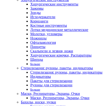
Хирургические инструменты
Зажимы
Зонды
Иглодержатели
Корнцанги
Костные инструменты
Лотки медицинские металлические
Молотки, угломеры
Ножницы
Офтальмология
Пинцеты
Скальпели и лезвия, ножи
Хирургические крючки, Распараторы
Щипцы
Больше
Стерилизация: рулоны, пакеты, индикаторы
Стерилизация: рулоны, пакеты, индикаторы
Индикаторы
Пакеты для стерилизации
Рулоны для стерилизации
Больше
Маски, Респираторы, Экраны, Очки
Маски, Респираторы, Экраны, Очки
Бахилы, носки, чулки