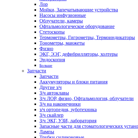
Лор
Мойки, Запечатывающие устройства
Насосы инфузионные
Облучатели, камеры
Офтальмологическое оборудование
Стетоскопы
Термометры, Гигрометры, Термоиндикаторы
Тонометры, манжеты
Физио
ЭКГ, ЭЭГ, дефибрилляторы, холтеры
Эндоскопия
Больше
Запчасти
Запчасти
Аккумуляторы и блоки питания
Другие з/ч
З/ч автоклавы
З/ч ЛОР, физио, Офтальмология, облучатели
З/ч на наконечники
з/ч ортопедия, зуботехника
З/ч скайлер
З/ч ЭКГ, УЗИ, лаборатория
Запасные части для стоматологических устан
Лампы
Трубки силиконовые