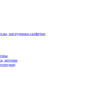
ехлы, нагрудники-салфетки
оторы
ки, моторы
ртопедия)