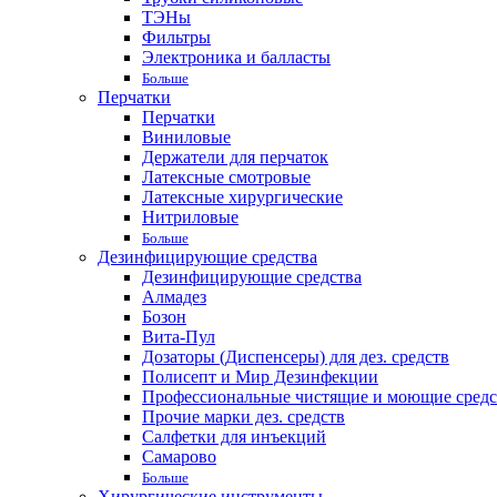
ТЭНы
Фильтры
Электроника и балласты
Больше
Перчатки
Перчатки
Виниловые
Держатели для перчаток
Латексные смотровые
Латексные хирургические
Нитриловые
Больше
Дезинфицирующие средства
Дезинфицирующие средства
Алмадез
Бозон
Вита-Пул
Дозаторы (Диспенсеры) для дез. средств
Полисепт и Мир Дезинфекции
Профессиональные чистящие и моющие средс
Прочие марки дез. средств
Салфетки для инъекций
Самарово
Больше
Хирургические инструменты