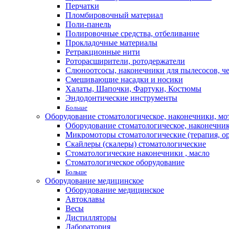
Перчатки
Пломбировочный материал
Поли-панель
Полировочные средства, отбеливание
Прокладочные материалы
Ретракционные нити
Роторасширители, ротодержатели
Слюноотсосы, наконечники для пылесосов, ч
Смешивающие насадки и носики
Халаты, Шапочки, Фартуки, Костюмы
Эндодонтические инструменты
Больше
Оборудование стоматологическое, наконечники, м
Оборудование стоматологическое, наконечни
Микромоторы стоматологические (терапия, о
Скайлеры (скалеры) стоматологические
Стоматологические наконечники , масло
Стоматологическое оборудование
Больше
Оборудование медицинское
Оборудование медицинское
Автоклавы
Весы
Дистилляторы
Лаборатория