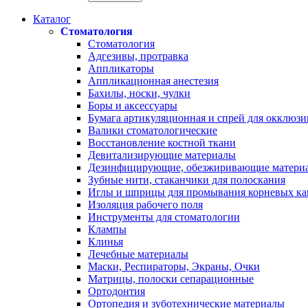
Каталог
Стоматология
Стоматология
Адгезивы, протравка
Аппликаторы
Аппликационная анестезия
Бахилы, носки, чулки
Боры и аксессуары
Бумага артикуляционная и спрей для окклюзи
Валики стоматологические
Восстановление костной ткани
Девитализирующие материалы
Дезинфицирующие, обезжиривающие матери
Зубные нити, стаканчики для полоскания
Иглы и шприцы для промывания корневых ка
Изоляция рабочего поля
Инструменты для стоматологии
Клампы
Клинья
Лечебные материалы
Маски, Респираторы, Экраны, Очки
Матрицы, полоски сепарационные
Ортодонтия
Ортопедия и зуботехнические материалы