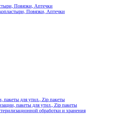
стыри, Повязки, Аптечки
копластыри, Повязки, Аптечки
 пакеты для утил., Zip пакеты
ации, пакеты для утил., Zip пакеты
стерилизационной обработки и хранения