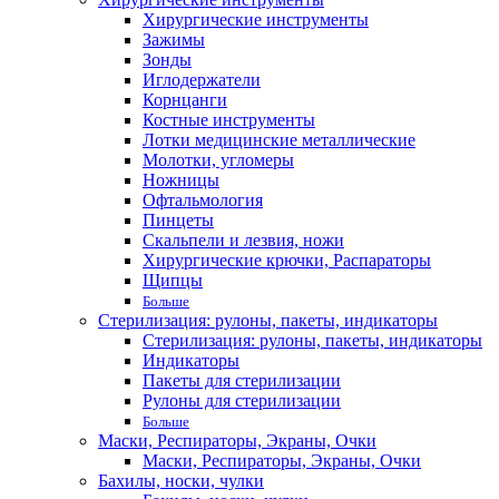
Хирургические инструменты
Зажимы
Зонды
Иглодержатели
Корнцанги
Костные инструменты
Лотки медицинские металлические
Молотки, угломеры
Ножницы
Офтальмология
Пинцеты
Скальпели и лезвия, ножи
Хирургические крючки, Распараторы
Щипцы
Больше
Стерилизация: рулоны, пакеты, индикаторы
Стерилизация: рулоны, пакеты, индикаторы
Индикаторы
Пакеты для стерилизации
Рулоны для стерилизации
Больше
Маски, Респираторы, Экраны, Очки
Маски, Респираторы, Экраны, Очки
Бахилы, носки, чулки