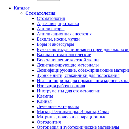
Каталог
Стоматология
Стоматология
Адгезивы, протравка
Аппликаторы
Аппликационная анестезия
Бахилы, носки, чулки
Боры и аксессуары
Бумага артикуляционная и спрей для окклюзи
Валики стоматологические
Восстановление костной ткани
Девитализирующие материалы
Дезинфицирующие, обезжиривающие матери
Зубные нити, стаканчики для полоскания
Иглы и шприцы для промывания корневых ка
Изоляция рабочего поля
Инструменты для стоматологии
Клампы
Клинья
Лечебные материалы
Маски, Респираторы, Экраны, Очки
Матрицы, полоски сепарационные
Ортодонтия
Ортопедия и зуботехнические материалы