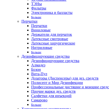
ТЭНы
Фильтры
Электроника и балласты
Больше
Перчатки
Перчатки
Виниловые
Держатели для перчаток
Латексные смотровые
Латексные хирургические
Нитриловые
Больше
Дезинфицирующие средства
Дезинфицирующие средства
Алмадез
Бозон
Вита-Пул
Дозаторы (Диспенсеры) для дез. средств
Полисепт и Мир Дезинфекции
Профессиональные чистящие и моющие средс
Прочие марки дез. средств
Салфетки для инъекций
Самарово
Больше
Хирургические инструменты