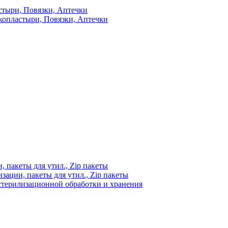
стыри, Повязки, Аптечки
копластыри, Повязки, Аптечки
 пакеты для утил., Zip пакеты
ации, пакеты для утил., Zip пакеты
стерилизационной обработки и хранения