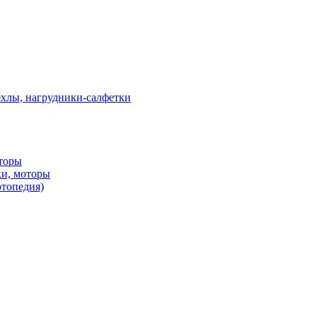
ехлы, нагрудники-салфетки
оторы
ки, моторы
ртопедия)