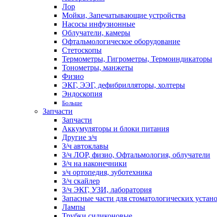
Лор
Мойки, Запечатывающие устройства
Насосы инфузионные
Облучатели, камеры
Офтальмологическое оборудование
Стетоскопы
Термометры, Гигрометры, Термоиндикаторы
Тонометры, манжеты
Физио
ЭКГ, ЭЭГ, дефибрилляторы, холтеры
Эндоскопия
Больше
Запчасти
Запчасти
Аккумуляторы и блоки питания
Другие з/ч
З/ч автоклавы
З/ч ЛОР, физио, Офтальмология, облучатели
З/ч на наконечники
з/ч ортопедия, зуботехника
З/ч скайлер
З/ч ЭКГ, УЗИ, лаборатория
Запасные части для стоматологических устан
Лампы
Трубки силиконовые