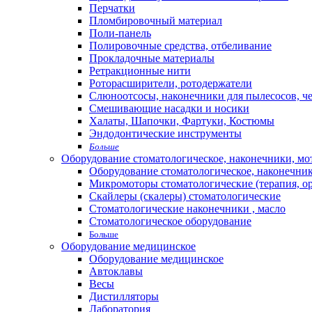
Перчатки
Пломбировочный материал
Поли-панель
Полировочные средства, отбеливание
Прокладочные материалы
Ретракционные нити
Роторасширители, ротодержатели
Слюноотсосы, наконечники для пылесосов, ч
Смешивающие насадки и носики
Халаты, Шапочки, Фартуки, Костюмы
Эндодонтические инструменты
Больше
Оборудование стоматологическое, наконечники, м
Оборудование стоматологическое, наконечни
Микромоторы стоматологические (терапия, о
Скайлеры (скалеры) стоматологические
Стоматологические наконечники , масло
Стоматологическое оборудование
Больше
Оборудование медицинское
Оборудование медицинское
Автоклавы
Весы
Дистилляторы
Лаборатория