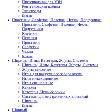
Презервативы для УЗИ
Рентгеновская плёнка
Электроды
Больше
Простыни, Салфетки, Пеленки, Чехлы, Подгузники
Простыни, Салфетки, Пеленки, Чехлы,
Подгузники
Клеёнки
Пеленки
Простыни
Салфетки
Чехлы
Больше
Шприцы, Иглы, Катетеры, Жгуты, Системы
Шприцы, Иглы, Катетеры, Жгуты, Системы
Жгуты венозные
Иглы для вакуумного забора крови
Иглы инъекционные
Иглы спинальные
Канюли
Катетеры, Иглы-бабочки
Системы для внутривенных вливаний
Шприцы
Больше
Шовный