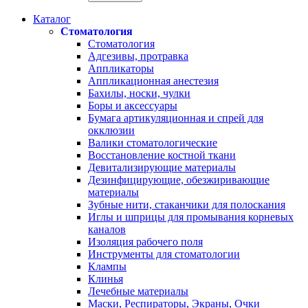
Каталог
Стоматология
Стоматология
Адгезивы, протравка
Аппликаторы
Аппликационная анестезия
Бахилы, носки, чулки
Боры и аксессуары
Бумага артикуляционная и спрей для
окклюзии
Валики стоматологические
Восстановление костной ткани
Девитализирующие материалы
Дезинфицирующие, обезжиривающие
материалы
Зубные нити, стаканчики для полоскания
Иглы и шприцы для промывания корневых
каналов
Изоляция рабочего поля
Инструменты для стоматологии
Клампы
Клинья
Лечебные материалы
Маски, Респираторы, Экраны, Очки