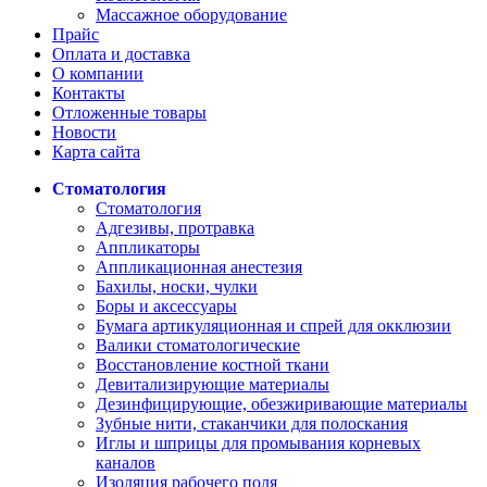
Массажное оборудование
Прайс
Оплата и доставка
О компании
Контакты
Отложенные товары
Новости
Карта сайта
Стоматология
Стоматология
Адгезивы, протравка
Аппликаторы
Аппликационная анестезия
Бахилы, носки, чулки
Боры и аксессуары
Бумага артикуляционная и спрей для окклюзии
Валики стоматологические
Восстановление костной ткани
Девитализирующие материалы
Дезинфицирующие, обезжиривающие материалы
Зубные нити, стаканчики для полоскания
Иглы и шприцы для промывания корневых
каналов
Изоляция рабочего поля