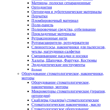
Матрицы, полоски сепарационные
Ортодонтия
Ортопедия и зуботехнические материалы
Перчатки
Пломбировочный материал
Поли-панель
Полировочные средства, отбеливание
Прокладочные материалы
Ретракционные нити
Роторасширители, ротодержатели
Слюноотсосы, наконечники для пылесосов,
чехлы, нагрудники-салфетки
Смешивающие насадки и носики
Халаты, Шапочки, Фартуки, Костюмы
Эндодонтические инструменты
Больше
Оборудование стоматологическое, наконечники,
моторы
Оборудование стоматологическое,
наконечники, моторы
Микромоторы стоматологические (терапия,
ортопедия)
Скайлеры (скалеры) стоматологические
Стоматологические наконечники , масло
Стоматологическое оборудование