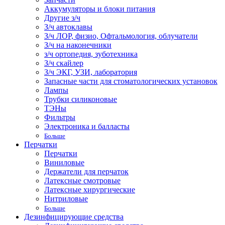
Аккумуляторы и блоки питания
Другие з/ч
З/ч автоклавы
З/ч ЛОР, физио, Офтальмология, облучатели
З/ч на наконечники
з/ч ортопедия, зуботехника
З/ч скайлер
З/ч ЭКГ, УЗИ, лаборатория
Запасные части для стоматологических установок
Лампы
Трубки силиконовые
ТЭНы
Фильтры
Электроника и балласты
Больше
Перчатки
Перчатки
Виниловые
Держатели для перчаток
Латексные смотровые
Латексные хирургические
Нитриловые
Больше
Дезинфицирующие средства