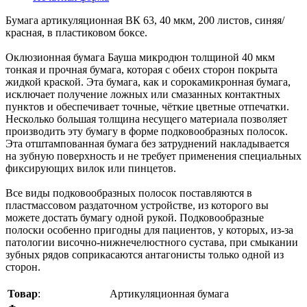
Бумага артикуляционная ВК 63, 40 мкм, 200 листов, синяя/
красная, в пластиковом боксе.
Оклюзионная бумага Бауша микродюн толщиной 40 мкм
тонкая и прочная бумага, которая с обеих сторон покрыта
жидкой краской. Эта бумага, как и сорокамикронная бумага,
исключает получение ложных или смазанных контактных
пунктов и обеспечивает точные, чёткие цветные отпечатки.
Несколько большая толщина несущего материала позволяет
производить эту бумагу в форме подковообразных полосок.
Эта отштампованная бумага без затруднений накладывается
на зубную поверхность и не требует применения специальных
фиксирующих вилок или пинцетов.
Все виды подковообразных полосок поставляются в
пластмассовом раздаточном устройстве, из которого вы
можете достать бумагу одной рукой. Подковообразные
полоски особенно пригодны для пациентов, у которых, из-за
патологии височно-нижнечелюстного сустава, при смыкании
зубных рядов соприкасаются антагонисты только одной из
сторон.
Товар
:
Артикуляционная бумага