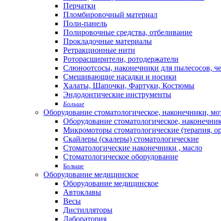
Перчатки
Пломбировочный материал
Поли-панель
Полировочные средства, отбеливание
Прокладочные материалы
Ретракционные нити
Роторасширители, ротодержатели
Слюноотсосы, наконечники для пылесосов, ч
Смешивающие насадки и носики
Халаты, Шапочки, Фартуки, Костюмы
Эндодонтические инструменты
Больше
Оборудование стоматологическое, наконечники, м
Оборудование стоматологическое, наконечни
Микромоторы стоматологические (терапия, о
Скайлеры (скалеры) стоматологические
Стоматологические наконечники , масло
Стоматологическое оборудование
Больше
Оборудование медицинское
Оборудование медицинское
Автоклавы
Весы
Дистилляторы
Лаборатория