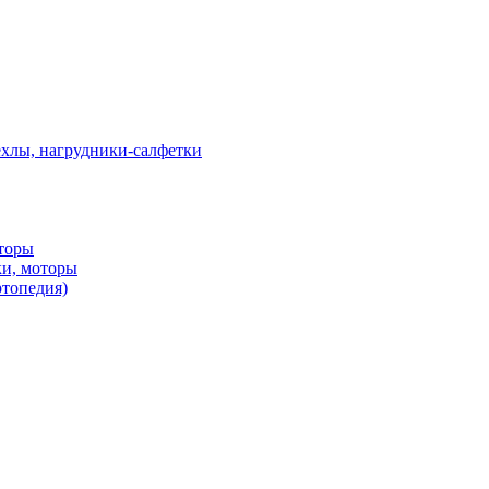
ехлы, нагрудники-салфетки
оторы
ки, моторы
ртопедия)