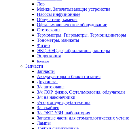
Лор
Мойки, Запечатывающие устройства
Насосы инфузионные
Облучатели, камеры
Офтальмологическое оборудование
Стетоскопы
Термометры, Гигрометры, Термоиндикаторы
Тонометры, манжеты
Физио
ЭКГ, ЭЭГ, дефибрилляторы, холтеры
Эндоскопия
Больше
Запчасти
Запчасти
Аккумуляторы и блоки питания
Другие з/ч
З/ч автоклавы
З/ч ЛОР, физио, Офтальмология, облучатели
З/ч на наконечники
з/ч ортопедия, зуботехника
З/ч скайлер
З/ч ЭКГ, УЗИ, лаборатория
Запасные части для стоматологических устан
Лампы
Трубки силиконовые