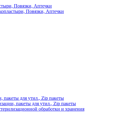
стыри, Повязки, Аптечки
копластыри, Повязки, Аптечки
 пакеты для утил., Zip пакеты
ации, пакеты для утил., Zip пакеты
стерилизационной обработки и хранения