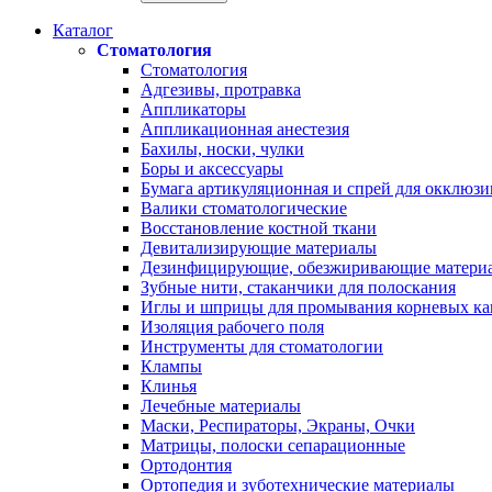
Каталог
Стоматология
Стоматология
Адгезивы, протравка
Аппликаторы
Аппликационная анестезия
Бахилы, носки, чулки
Боры и аксессуары
Бумага артикуляционная и спрей для окклюзи
Валики стоматологические
Восстановление костной ткани
Девитализирующие материалы
Дезинфицирующие, обезжиривающие матери
Зубные нити, стаканчики для полоскания
Иглы и шприцы для промывания корневых ка
Изоляция рабочего поля
Инструменты для стоматологии
Клампы
Клинья
Лечебные материалы
Маски, Респираторы, Экраны, Очки
Матрицы, полоски сепарационные
Ортодонтия
Ортопедия и зуботехнические материалы