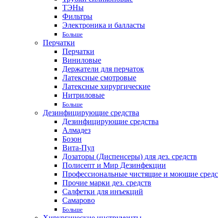
ТЭНы
Фильтры
Электроника и балласты
Больше
Перчатки
Перчатки
Виниловые
Держатели для перчаток
Латексные смотровые
Латексные хирургические
Нитриловые
Больше
Дезинфицирующие средства
Дезинфицирующие средства
Алмадез
Бозон
Вита-Пул
Дозаторы (Диспенсеры) для дез. средств
Полисепт и Мир Дезинфекции
Профессиональные чистящие и моющие средс
Прочие марки дез. средств
Салфетки для инъекций
Самарово
Больше
Хирургические инструменты