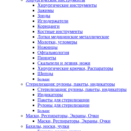
Хирургические инструменты
Зажимы
Зонды
Иглодержатели
Корнцанги
Костные инструменты
Лотки медицинские металлические
Молотки, угломеры
Ножницы
Офтальмология
Пинцеты
Скальпели и лезвия, ножи
Хирургические крючки, Распараторы
Щипцы
Больше
Стерилизация: рулоны, пакеты, индикаторы
Стерилизация: рулоны, пакеты, индикаторы
Индикаторы
Пакеты для стерилизации
Рулоны для стерилизации
Больше
Маски, Респираторы, Экраны, Очки
Маски, Респираторы, Экраны, Очки
Бахилы, носки, чулки