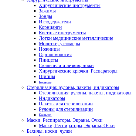
Хирургические инструменты
Зажимы
Зонды
Иглодержатели
Корнцанги
Костные инструменты
Лотки медицинские металлические
Молотки, угломеры
Ножницы
Офтальмология
Пинцеты
Скальпели и лезвия, ножи
Хирургические крючки, Распараторы
Щипцы
Больше
Стерилизация: рулоны, пакеты, индикаторы
Стерилизация: рулоны, пакеты, индикаторы
Индикаторы
Пакеты для стерилизации
Рулоны для стерилизации
Больше
Маски, Респираторы, Экраны, Очки
Маски, Респираторы, Экраны, Очки
Бахилы, носки, чулки