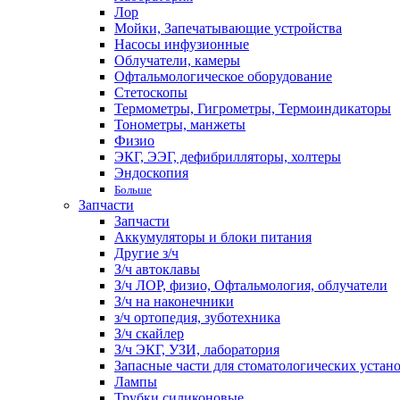
Лор
Мойки, Запечатывающие устройства
Насосы инфузионные
Облучатели, камеры
Офтальмологическое оборудование
Стетоскопы
Термометры, Гигрометры, Термоиндикаторы
Тонометры, манжеты
Физио
ЭКГ, ЭЭГ, дефибрилляторы, холтеры
Эндоскопия
Больше
Запчасти
Запчасти
Аккумуляторы и блоки питания
Другие з/ч
З/ч автоклавы
З/ч ЛОР, физио, Офтальмология, облучатели
З/ч на наконечники
з/ч ортопедия, зуботехника
З/ч скайлер
З/ч ЭКГ, УЗИ, лаборатория
Запасные части для стоматологических устан
Лампы
Трубки силиконовые