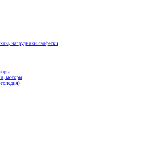
ехлы, нагрудники-салфетки
оторы
ки, моторы
ртопедия)