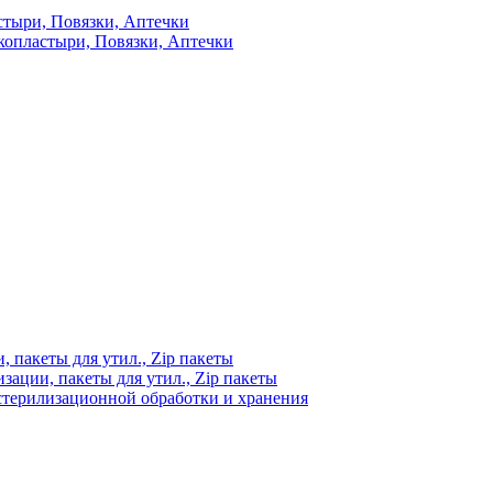
стыри, Повязки, Аптечки
копластыри, Повязки, Аптечки
 пакеты для утил., Zip пакеты
ации, пакеты для утил., Zip пакеты
стерилизационной обработки и хранения