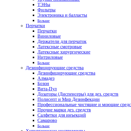
ТЭНы
Фильтры
Электроника и балласты
Больше
Перчатки
Перчатки
Виниловые
Держатели для перчаток
Латексные смотровые
Латексные хирургические
Нитриловые
Больше
Дезинфицирующие средства
Дезинфицирующие средства
Алмадез
Бозон
Вита-Пул
Дозаторы (Диспенсеры) для дез. средств
Полисепт и Мир Дезинфекции
Профессиональные чистящие и моющие средс
Прочие марки дез. средств
Салфетки для инъекций
Самарово
Больше
Хирургические инструменты