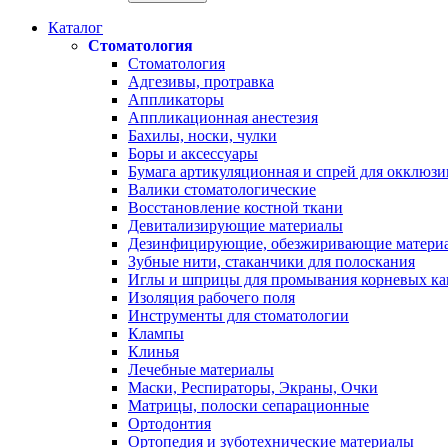
Каталог
Стоматология
Стоматология
Адгезивы, протравка
Аппликаторы
Аппликационная анестезия
Бахилы, носки, чулки
Боры и аксессуары
Бумага артикуляционная и спрей для окклюзи
Валики стоматологические
Восстановление костной ткани
Девитализирующие материалы
Дезинфицирующие, обезжиривающие матери
Зубные нити, стаканчики для полоскания
Иглы и шприцы для промывания корневых ка
Изоляция рабочего поля
Инструменты для стоматологии
Клампы
Клинья
Лечебные материалы
Маски, Респираторы, Экраны, Очки
Матрицы, полоски сепарационные
Ортодонтия
Ортопедия и зуботехнические материалы