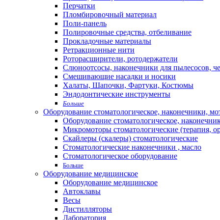
Перчатки
Пломбировочный материал
Поли-панель
Полировочные средства, отбеливание
Прокладочные материалы
Ретракционные нити
Роторасширители, ротодержатели
Слюноотсосы, наконечники для пылесосов, ч
Смешивающие насадки и носики
Халаты, Шапочки, Фартуки, Костюмы
Эндодонтические инструменты
Больше
Оборудование стоматологическое, наконечники, м
Оборудование стоматологическое, наконечни
Микромоторы стоматологические (терапия, о
Скайлеры (скалеры) стоматологические
Стоматологические наконечники , масло
Стоматологическое оборудование
Больше
Оборудование медицинское
Оборудование медицинское
Автоклавы
Весы
Дистилляторы
Лаборатория