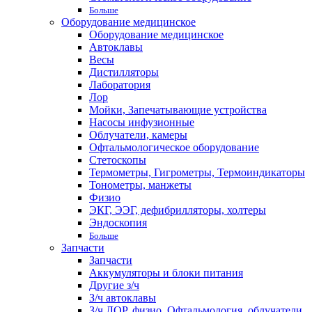
Больше
Оборудование медицинское
Оборудование медицинское
Автоклавы
Весы
Дистилляторы
Лаборатория
Лор
Мойки, Запечатывающие устройства
Насосы инфузионные
Облучатели, камеры
Офтальмологическое оборудование
Стетоскопы
Термометры, Гигрометры, Термоиндикаторы
Тонометры, манжеты
Физио
ЭКГ, ЭЭГ, дефибрилляторы, холтеры
Эндоскопия
Больше
Запчасти
Запчасти
Аккумуляторы и блоки питания
Другие з/ч
З/ч автоклавы
З/ч ЛОР, физио, Офтальмология, облучатели