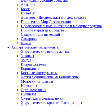
Дезинфицирующие средства
Алмадез
Бозон
Вита-Пул
Дозаторы (Диспенсеры) для дез. средств
Полисепт и Мир Дезинфекции
Профессиональные чистящие и моющие средства
Прочие марки дез. средств
Салфетки для инъекций
Самарово
Больше
Хирургические инструменты
Хирургические инструменты
Зажимы
Зонды
Иглодержатели
Корнцанги
Костные инструменты
Лотки медицинские металлические
Молотки, угломеры
Ножницы
Офтальмология
Пинцеты
Скальпели и лезвия, ножи
Хирургические крючки, Распараторы