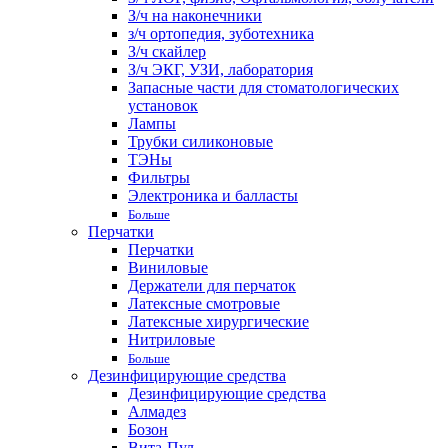
З/ч на наконечники
з/ч ортопедия, зуботехника
З/ч скайлер
З/ч ЭКГ, УЗИ, лаборатория
Запасные части для стоматологических
установок
Лампы
Трубки силиконовые
ТЭНы
Фильтры
Электроника и балласты
Больше
Перчатки
Перчатки
Виниловые
Держатели для перчаток
Латексные смотровые
Латексные хирургические
Нитриловые
Больше
Дезинфицирующие средства
Дезинфицирующие средства
Алмадез
Бозон
Вита-Пул