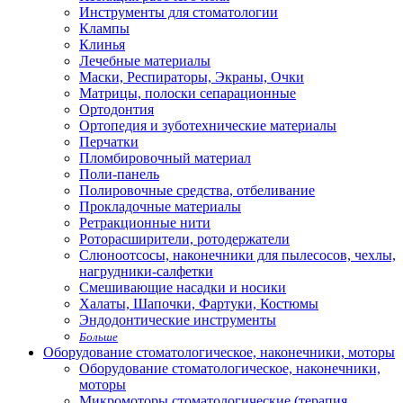
Инструменты для стоматологии
Клампы
Клинья
Лечебные материалы
Маски, Респираторы, Экраны, Очки
Матрицы, полоски сепарационные
Ортодонтия
Ортопедия и зуботехнические материалы
Перчатки
Пломбировочный материал
Поли-панель
Полировочные средства, отбеливание
Прокладочные материалы
Ретракционные нити
Роторасширители, ротодержатели
Слюноотсосы, наконечники для пылесосов, чехлы,
нагрудники-салфетки
Смешивающие насадки и носики
Халаты, Шапочки, Фартуки, Костюмы
Эндодонтические инструменты
Больше
Оборудование стоматологическое, наконечники, моторы
Оборудование стоматологическое, наконечники,
моторы
Микромоторы стоматологические (терапия,