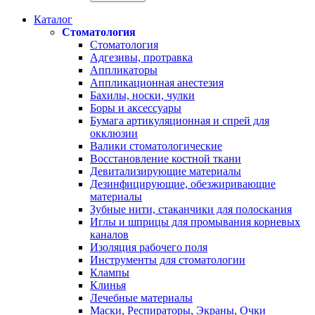
Каталог
Стоматология
Стоматология
Адгезивы, протравка
Аппликаторы
Аппликационная анестезия
Бахилы, носки, чулки
Боры и аксессуары
Бумага артикуляционная и спрей для
окклюзии
Валики стоматологические
Восстановление костной ткани
Девитализирующие материалы
Дезинфицирующие, обезжиривающие
материалы
Зубные нити, стаканчики для полоскания
Иглы и шприцы для промывания корневых
каналов
Изоляция рабочего поля
Инструменты для стоматологии
Клампы
Клинья
Лечебные материалы
Маски, Респираторы, Экраны, Очки