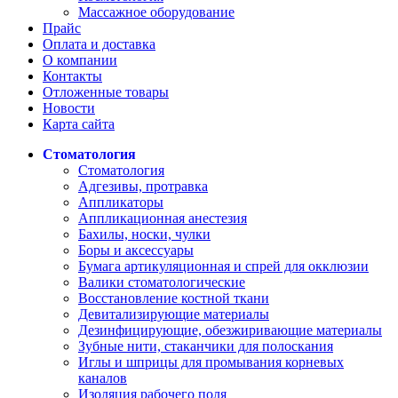
Массажное оборудование
Прайс
Оплата и доставка
О компании
Контакты
Отложенные товары
Новости
Карта сайта
Стоматология
Стоматология
Адгезивы, протравка
Аппликаторы
Аппликационная анестезия
Бахилы, носки, чулки
Боры и аксессуары
Бумага артикуляционная и спрей для окклюзии
Валики стоматологические
Восстановление костной ткани
Девитализирующие материалы
Дезинфицирующие, обезжиривающие материалы
Зубные нити, стаканчики для полоскания
Иглы и шприцы для промывания корневых
каналов
Изоляция рабочего поля