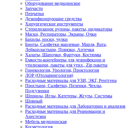
Оборудование медицинское
Запчасти
Перчатки
Дезинфицирующие средства
Хирургические инструменты
Стерилизация: рулоны, пакеты, индикаторы
Маски, Респираторы, Экраны, Очки
Бахилы, носки, чулки
Бинты, Салфетки марлевые, Марля, Вата,
Лейкопластыри, Повязки, Аптечки
Халаты, Шапочки, Фартуки, Костюмы
Емкости-контейнеры для дезинфекции и
утилизации, пакеты для утил., Zip пакеты
Гинекология, Урология, Проктология
ЛОР (Отоларингология)
Расходные материалы для УЗИ, ЭКГ, Рентгена
Простыни, Салфетки, Пеленки, Чехлы,
Подгузники
Шприцы, Иглы, Катетеры, Жгуты, Системы
Шовный
Расходные материалы для Лаборатории и анализов
Расходные материалы для Реанимации и
Анестезии
Мебель медицинская
Косметология