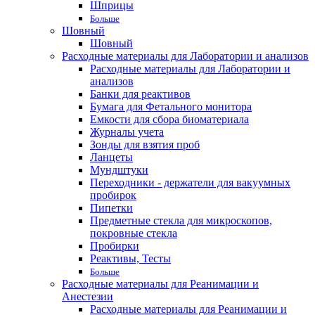
Шприцы
Больше
Шовный
Шовный
Расходные материалы для Лаборатории и анализов
Расходные материалы для Лаборатории и
анализов
Банки для реактивов
Бумага для Фетального монитора
Емкости для сбора биоматериала
Журналы учета
Зонды для взятия проб
Ланцеты
Мундштуки
Переходники - держатели для вакуумных
пробирок
Пипетки
Предметные стекла для микроскопов,
покровные стекла
Пробирки
Реактивы, Тесты
Больше
Расходные материалы для Реанимации и
Анестезии
Расходные материалы для Реанимации и