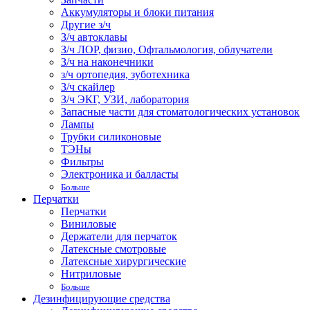
Аккумуляторы и блоки питания
Другие з/ч
З/ч автоклавы
З/ч ЛОР, физио, Офтальмология, облучатели
З/ч на наконечники
з/ч ортопедия, зуботехника
З/ч скайлер
З/ч ЭКГ, УЗИ, лаборатория
Запасные части для стоматологических установок
Лампы
Трубки силиконовые
ТЭНы
Фильтры
Электроника и балласты
Больше
Перчатки
Перчатки
Виниловые
Держатели для перчаток
Латексные смотровые
Латексные хирургические
Нитриловые
Больше
Дезинфицирующие средства