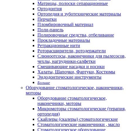
Матрицы, полоски сепарационные
Ортодонтия
Ортопедия и зуботехнические материалы
Перчатки
Пломбировочный материал
Поли-панель
Полировочные средства, отбеливание
Прокладочные материалы
Ретракционные нити
Роторасширители, ротодержатели
Слюноотсосы, наконечники для пылесосов,
чехлы, нагрудники-салфетки
Смешивающие насадки и носики
Халаты, Шапочки, Фартуки, Костюмы
Эндодонтические инструменты
Больше
Оборудование стоматологическое, наконечники,
моторы
Оборудование стоматологическое,
наконечники, моторы
Микромоторы стоматологические (терапия,
ортопедия)
Скайлеры (скалеры) стоматологические
Стоматологические наконечники , масло
Стоматологическое оборудование