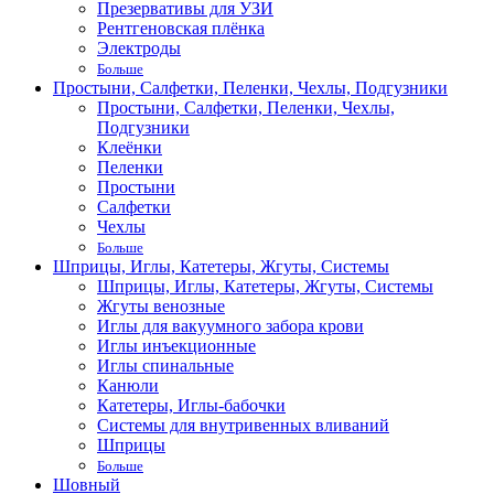
Презервативы для УЗИ
Рентгеновская плёнка
Электроды
Больше
Простыни, Салфетки, Пеленки, Чехлы, Подгузники
Простыни, Салфетки, Пеленки, Чехлы,
Подгузники
Клеёнки
Пеленки
Простыни
Салфетки
Чехлы
Больше
Шприцы, Иглы, Катетеры, Жгуты, Системы
Шприцы, Иглы, Катетеры, Жгуты, Системы
Жгуты венозные
Иглы для вакуумного забора крови
Иглы инъекционные
Иглы спинальные
Канюли
Катетеры, Иглы-бабочки
Системы для внутривенных вливаний
Шприцы
Больше
Шовный