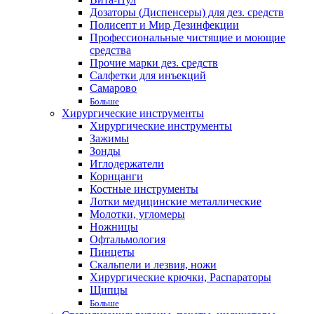
Дозаторы (Диспенсеры) для дез. средств
Полисепт и Мир Дезинфекции
Профессиональные чистящие и моющие
средства
Прочие марки дез. средств
Салфетки для инъекций
Самарово
Больше
Хирургические инструменты
Хирургические инструменты
Зажимы
Зонды
Иглодержатели
Корнцанги
Костные инструменты
Лотки медицинские металлические
Молотки, угломеры
Ножницы
Офтальмология
Пинцеты
Скальпели и лезвия, ножи
Хирургические крючки, Распараторы
Щипцы
Больше