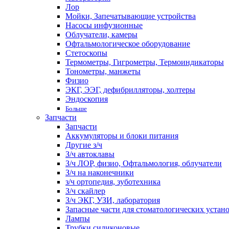
Лор
Мойки, Запечатывающие устройства
Насосы инфузионные
Облучатели, камеры
Офтальмологическое оборудование
Стетоскопы
Термометры, Гигрометры, Термоиндикаторы
Тонометры, манжеты
Физио
ЭКГ, ЭЭГ, дефибрилляторы, холтеры
Эндоскопия
Больше
Запчасти
Запчасти
Аккумуляторы и блоки питания
Другие з/ч
З/ч автоклавы
З/ч ЛОР, физио, Офтальмология, облучатели
З/ч на наконечники
з/ч ортопедия, зуботехника
З/ч скайлер
З/ч ЭКГ, УЗИ, лаборатория
Запасные части для стоматологических устан
Лампы
Трубки силиконовые