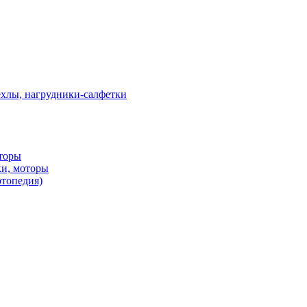
ехлы, нагрудники-салфетки
оторы
ки, моторы
ртопедия)