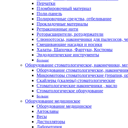
Перчатки
Пломбировочный материал
Поли-панель
Полировочные средства, отбеливание
Прокладочные материалы
Ретракционные нити
Роторасширители, ротодержатели
Слюноотсосы, наконечники для пылесосов, ч
Смешивающие насадки и носики
Халаты, Шапочки, Фартуки, Костюмы
Эндодонтические инструменты
Больше
Оборудование стоматологическое, наконечники, м
Оборудование стоматологическое, наконечни
Микромоторы стоматологические (терапия, о
Скайлеры (скалеры) стоматологические
Стоматологические наконечники , масло
Стоматологическое оборудование
Больше
Оборудование медицинское
Оборудование медицинское
Автоклавы
Весы
Дистилляторы
Лаборатория