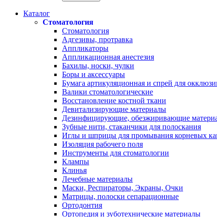
Каталог
Стоматология
Стоматология
Адгезивы, протравка
Аппликаторы
Аппликационная анестезия
Бахилы, носки, чулки
Боры и аксессуары
Бумага артикуляционная и спрей для окклюзи
Валики стоматологические
Восстановление костной ткани
Девитализирующие материалы
Дезинфицирующие, обезжиривающие матери
Зубные нити, стаканчики для полоскания
Иглы и шприцы для промывания корневых ка
Изоляция рабочего поля
Инструменты для стоматологии
Клампы
Клинья
Лечебные материалы
Маски, Респираторы, Экраны, Очки
Матрицы, полоски сепарационные
Ортодонтия
Ортопедия и зуботехнические материалы