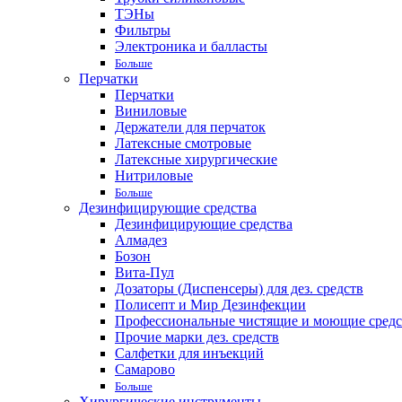
ТЭНы
Фильтры
Электроника и балласты
Больше
Перчатки
Перчатки
Виниловые
Держатели для перчаток
Латексные смотровые
Латексные хирургические
Нитриловые
Больше
Дезинфицирующие средства
Дезинфицирующие средства
Алмадез
Бозон
Вита-Пул
Дозаторы (Диспенсеры) для дез. средств
Полисепт и Мир Дезинфекции
Профессиональные чистящие и моющие средс
Прочие марки дез. средств
Салфетки для инъекций
Самарово
Больше
Хирургические инструменты