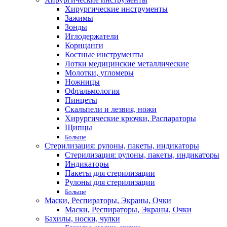
Хирургические инструменты
Зажимы
Зонды
Иглодержатели
Корнцанги
Костные инструменты
Лотки медицинские металлические
Молотки, угломеры
Ножницы
Офтальмология
Пинцеты
Скальпели и лезвия, ножи
Хирургические крючки, Распараторы
Щипцы
Больше
Стерилизация: рулоны, пакеты, индикаторы
Стерилизация: рулоны, пакеты, индикаторы
Индикаторы
Пакеты для стерилизации
Рулоны для стерилизации
Больше
Маски, Респираторы, Экраны, Очки
Маски, Респираторы, Экраны, Очки
Бахилы, носки, чулки