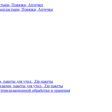
стыри, Повязки, Аптечки
копластыри, Повязки, Аптечки
 пакеты для утил., Zip пакеты
ации, пакеты для утил., Zip пакеты
стерилизационной обработки и хранения