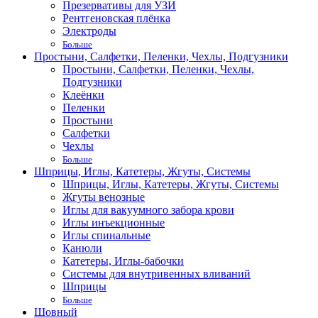
Презервативы для УЗИ
Рентгеновская плёнка
Электроды
Больше
Простыни, Салфетки, Пеленки, Чехлы, Подгузники
Простыни, Салфетки, Пеленки, Чехлы,
Подгузники
Клеёнки
Пеленки
Простыни
Салфетки
Чехлы
Больше
Шприцы, Иглы, Катетеры, Жгуты, Системы
Шприцы, Иглы, Катетеры, Жгуты, Системы
Жгуты венозные
Иглы для вакуумного забора крови
Иглы инъекционные
Иглы спинальные
Канюли
Катетеры, Иглы-бабочки
Системы для внутривенных вливаний
Шприцы
Больше
Шовный