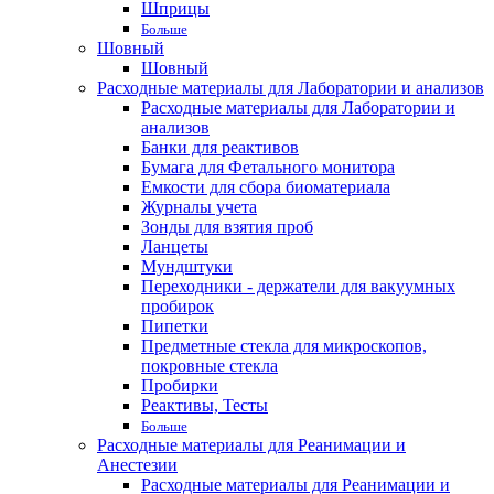
Шприцы
Больше
Шовный
Шовный
Расходные материалы для Лаборатории и анализов
Расходные материалы для Лаборатории и
анализов
Банки для реактивов
Бумага для Фетального монитора
Емкости для сбора биоматериала
Журналы учета
Зонды для взятия проб
Ланцеты
Мундштуки
Переходники - держатели для вакуумных
пробирок
Пипетки
Предметные стекла для микроскопов,
покровные стекла
Пробирки
Реактивы, Тесты
Больше
Расходные материалы для Реанимации и
Анестезии
Расходные материалы для Реанимации и