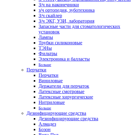
З/ч на наконечники
з/ч ортопедия, зуботехника
З/ч скайлер
З/ч ЭКГ, УЗИ, лаборатория
Запасные части для стоматологических
установок
Лампы
Трубки силиконовые
ТЭНы
Фильтры
Электроника и балласты
Больше
Перчатки
Перчатки
Виниловые
Держатели для перчаток
Латексные смотровые
Латексные хирургические
Нитриловые
Больше
Дезинфицирующие средства
Дезинфицирующие средства
Алмадез
Бозон
Вита-Пул