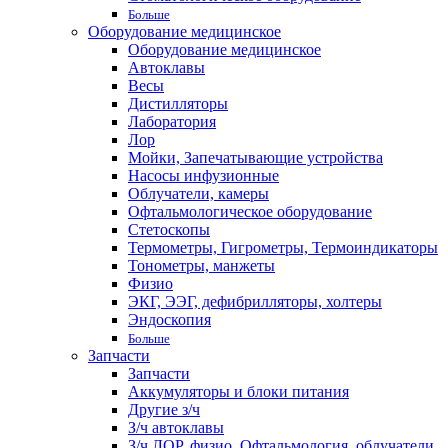
Больше
Оборудование медицинское
Оборудование медицинское
Автоклавы
Весы
Дистилляторы
Лаборатория
Лор
Мойки, Запечатывающие устройства
Насосы инфузионные
Облучатели, камеры
Офтальмологическое оборудование
Стетоскопы
Термометры, Гигрометры, Термоиндикаторы
Тонометры, манжеты
Физио
ЭКГ, ЭЭГ, дефибрилляторы, холтеры
Эндоскопия
Больше
Запчасти
Запчасти
Аккумуляторы и блоки питания
Другие з/ч
З/ч автоклавы
З/ч ЛОР, физио, Офтальмология, облучатели