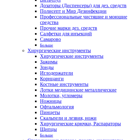
Дозаторы (Диспенсеры) для дез. средств
Полисепт и Мир Дезинфекции
Профессиональные чистящие и моющие
средства
Прочие марки дез. средств
Салфетки для инъекций
Самарово
Больше
Хирургические инструменты
Хирургические инструменты
Зажимы
Зонды
Иглодержатели
Корнцанги
Костные инструменты
Лотки медицинские металлические
Молотки, угломеры
Ножницы
Офтальмология
Пинцеты
Скальпели и лезвия, ножи
Хирургические крючки, Распараторы
Щипцы
Больше