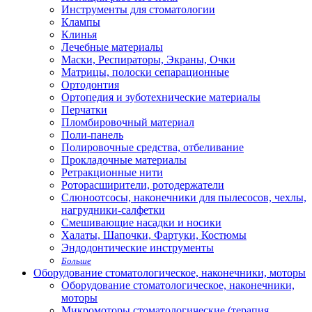
Инструменты для стоматологии
Клампы
Клинья
Лечебные материалы
Маски, Респираторы, Экраны, Очки
Матрицы, полоски сепарационные
Ортодонтия
Ортопедия и зуботехнические материалы
Перчатки
Пломбировочный материал
Поли-панель
Полировочные средства, отбеливание
Прокладочные материалы
Ретракционные нити
Роторасширители, ротодержатели
Слюноотсосы, наконечники для пылесосов, чехлы,
нагрудники-салфетки
Смешивающие насадки и носики
Халаты, Шапочки, Фартуки, Костюмы
Эндодонтические инструменты
Больше
Оборудование стоматологическое, наконечники, моторы
Оборудование стоматологическое, наконечники,
моторы
Микромоторы стоматологические (терапия,