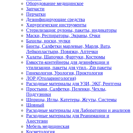
Оборудование медицинское
Запчасти
Перчатки
Дезинфицирующие средства
Хирургические инструменты
Стерилизация: рулоны, пакеты, индикаторы
Маски, Респираторы, Экраны, Очки
Бахилы, носки, чулки
Бинты, Салфетки марлевые, Марля, Вата,
Лейкопластыри, Повязки, Аптечки
Халаты, Шапочки, Фартуки, Костюмы
Емкости-контейнеры для дезинфекции и
утилизации, пакеты для утил., Zip пакеты
Гинекология, Урология, Проктология
ЛОР (Отоларингология)
Расходные материалы для УЗИ, ЭКГ, Рентгена
Простыни, Салфетки, Пеленки, Чехлы,
Подгузники
Шприцы, Иглы, Катетеры, Жгуты, Системы
Шовный
Расходные материалы для Лаборатории и анализов
Расходные материалы для Реанимации и
Анестезии
Мебель медицинская
Косметология