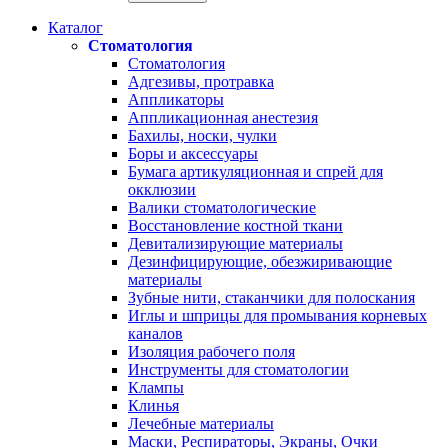
Каталог
Стоматология
Стоматология
Адгезивы, протравка
Аппликаторы
Аппликационная анестезия
Бахилы, носки, чулки
Боры и аксессуары
Бумага артикуляционная и спрей для
окклюзии
Валики стоматологические
Восстановление костной ткани
Девитализирующие материалы
Дезинфицирующие, обезжиривающие
материалы
Зубные нити, стаканчики для полоскания
Иглы и шприцы для промывания корневых
каналов
Изоляция рабочего поля
Инструменты для стоматологии
Клампы
Клинья
Лечебные материалы
Маски, Респираторы, Экраны, Очки