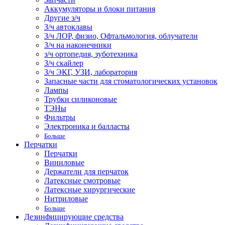
Аккумуляторы и блоки питания
Другие з/ч
З/ч автоклавы
З/ч ЛОР, физио, Офтальмология, облучатели
З/ч на наконечники
з/ч ортопедия, зуботехника
З/ч скайлер
З/ч ЭКГ, УЗИ, лаборатория
Запасные части для стоматологических установок
Лампы
Трубки силиконовые
ТЭНы
Фильтры
Электроника и балласты
Больше
Перчатки
Перчатки
Виниловые
Держатели для перчаток
Латексные смотровые
Латексные хирургические
Нитриловые
Больше
Дезинфицирующие средства