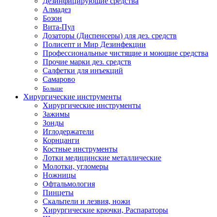
Дезинфицирующие средства
Алмадез
Бозон
Вита-Пул
Дозаторы (Диспенсеры) для дез. средств
Полисепт и Мир Дезинфекции
Профессиональные чистящие и моющие средства
Прочие марки дез. средств
Салфетки для инъекций
Самарово
Больше
Хирургические инструменты
Хирургические инструменты
Зажимы
Зонды
Иглодержатели
Корнцанги
Костные инструменты
Лотки медицинские металлические
Молотки, угломеры
Ножницы
Офтальмология
Пинцеты
Скальпели и лезвия, ножи
Хирургические крючки, Распараторы