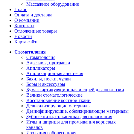
Массажное оборудование
Прайс
Оплата и доставка
О компании
Контакты
Отложенные товары
Новости
Карта сайта
Стоматология
Стоматология
Адгезивы, протравка
Аппликаторы
Аппликационная анестезия
Бахилы, носки, чулки
Боры и аксессуары
Бумага артикуляционная и спрей для окклюзии
Валики стоматологические
Восстановление костной ткани
Девитализирующие материалы
Дезинфицирующие, обезжиривающие материалы
Зубные нити, стаканчики для полоскания
Иглы и шприцы для промывания корневых
каналов
Изоляция рабочего поля