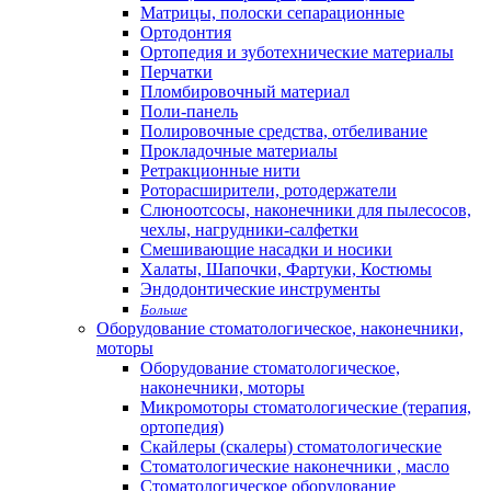
Матрицы, полоски сепарационные
Ортодонтия
Ортопедия и зуботехнические материалы
Перчатки
Пломбировочный материал
Поли-панель
Полировочные средства, отбеливание
Прокладочные материалы
Ретракционные нити
Роторасширители, ротодержатели
Слюноотсосы, наконечники для пылесосов,
чехлы, нагрудники-салфетки
Смешивающие насадки и носики
Халаты, Шапочки, Фартуки, Костюмы
Эндодонтические инструменты
Больше
Оборудование стоматологическое, наконечники,
моторы
Оборудование стоматологическое,
наконечники, моторы
Микромоторы стоматологические (терапия,
ортопедия)
Скайлеры (скалеры) стоматологические
Стоматологические наконечники , масло
Стоматологическое оборудование