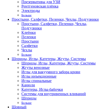
Презервативы для УЗИ
Рентгеновская плёнка
Электроды
Больше
Простыни, Салфетки, Пеленки, Чехлы, Подгузники
Простыни, Салфетки, Пеленки, Чехлы,
Подгузники
Клеёнки
Пеленки
Простыни
Салфетки
Чехлы
Больше
Шприцы, Иглы, Катетеры, Жгуты, Системы
Шприцы, Иглы, Катетеры, Жгуты, Системы
Жгуты венозные
Иглы для вакуумного забора крови
Иглы инъекционные
Иглы спинальные
Канюли
Катетеры, Иглы-бабочки
Системы для внутривенных вливаний
Шприцы
Больше
Шовный