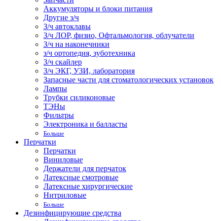
Аккумуляторы и блоки питания
Другие з/ч
З/ч автоклавы
З/ч ЛОР, физио, Офтальмология, облучатели
З/ч на наконечники
з/ч ортопедия, зуботехника
З/ч скайлер
З/ч ЭКГ, УЗИ, лаборатория
Запасные части для стоматологических установок
Лампы
Трубки силиконовые
ТЭНы
Фильтры
Электроника и балласты
Больше
Перчатки
Перчатки
Виниловые
Держатели для перчаток
Латексные смотровые
Латексные хирургические
Нитриловые
Больше
Дезинфицирующие средства