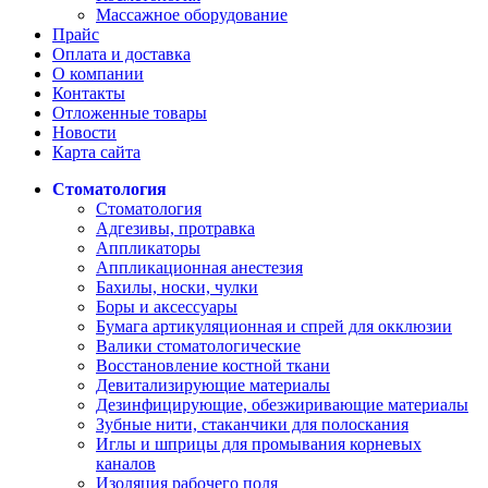
Массажное оборудование
Прайс
Оплата и доставка
О компании
Контакты
Отложенные товары
Новости
Карта сайта
Стоматология
Стоматология
Адгезивы, протравка
Аппликаторы
Аппликационная анестезия
Бахилы, носки, чулки
Боры и аксессуары
Бумага артикуляционная и спрей для окклюзии
Валики стоматологические
Восстановление костной ткани
Девитализирующие материалы
Дезинфицирующие, обезжиривающие материалы
Зубные нити, стаканчики для полоскания
Иглы и шприцы для промывания корневых
каналов
Изоляция рабочего поля