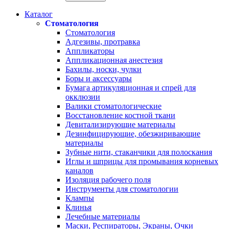
Каталог
Стоматология
Стоматология
Адгезивы, протравка
Аппликаторы
Аппликационная анестезия
Бахилы, носки, чулки
Боры и аксессуары
Бумага артикуляционная и спрей для
окклюзии
Валики стоматологические
Восстановление костной ткани
Девитализирующие материалы
Дезинфицирующие, обезжиривающие
материалы
Зубные нити, стаканчики для полоскания
Иглы и шприцы для промывания корневых
каналов
Изоляция рабочего поля
Инструменты для стоматологии
Клампы
Клинья
Лечебные материалы
Маски, Респираторы, Экраны, Очки