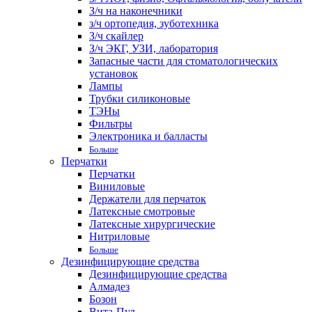
З/ч на наконечники
з/ч ортопедия, зуботехника
З/ч скайлер
З/ч ЭКГ, УЗИ, лаборатория
Запасные части для стоматологических
установок
Лампы
Трубки силиконовые
ТЭНы
Фильтры
Электроника и балласты
Больше
Перчатки
Перчатки
Виниловые
Держатели для перчаток
Латексные смотровые
Латексные хирургические
Нитриловые
Больше
Дезинфицирующие средства
Дезинфицирующие средства
Алмадез
Бозон
Вита-Пул