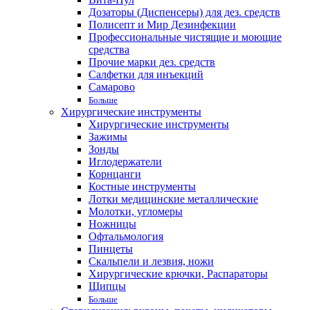
Дозаторы (Диспенсеры) для дез. средств
Полисепт и Мир Дезинфекции
Профессиональные чистящие и моющие
средства
Прочие марки дез. средств
Салфетки для инъекций
Самарово
Больше
Хирургические инструменты
Хирургические инструменты
Зажимы
Зонды
Иглодержатели
Корнцанги
Костные инструменты
Лотки медицинские металлические
Молотки, угломеры
Ножницы
Офтальмология
Пинцеты
Скальпели и лезвия, ножи
Хирургические крючки, Распараторы
Щипцы
Больше