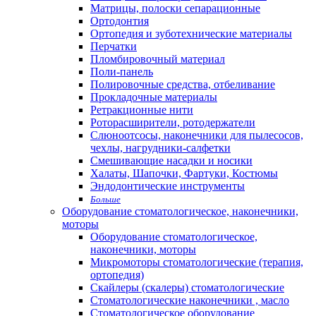
Матрицы, полоски сепарационные
Ортодонтия
Ортопедия и зуботехнические материалы
Перчатки
Пломбировочный материал
Поли-панель
Полировочные средства, отбеливание
Прокладочные материалы
Ретракционные нити
Роторасширители, ротодержатели
Слюноотсосы, наконечники для пылесосов,
чехлы, нагрудники-салфетки
Смешивающие насадки и носики
Халаты, Шапочки, Фартуки, Костюмы
Эндодонтические инструменты
Больше
Оборудование стоматологическое, наконечники,
моторы
Оборудование стоматологическое,
наконечники, моторы
Микромоторы стоматологические (терапия,
ортопедия)
Скайлеры (скалеры) стоматологические
Стоматологические наконечники , масло
Стоматологическое оборудование