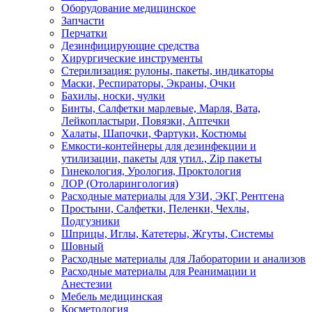
Оборудование медицинское
Запчасти
Перчатки
Дезинфицирующие средства
Хирургические инструменты
Стерилизация: рулоны, пакеты, индикаторы
Маски, Респираторы, Экраны, Очки
Бахилы, носки, чулки
Бинты, Салфетки марлевые, Марля, Вата,
Лейкопластыри, Повязки, Аптечки
Халаты, Шапочки, Фартуки, Костюмы
Емкости-контейнеры для дезинфекции и
утилизации, пакеты для утил., Zip пакеты
Гинекология, Урология, Проктология
ЛОР (Отоларингология)
Расходные материалы для УЗИ, ЭКГ, Рентгена
Простыни, Салфетки, Пеленки, Чехлы,
Подгузники
Шприцы, Иглы, Катетеры, Жгуты, Системы
Шовный
Расходные материалы для Лаборатории и анализов
Расходные материалы для Реанимации и
Анестезии
Мебель медицинская
Косметология