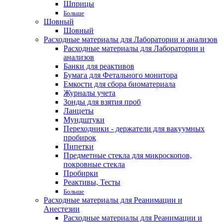
Шприцы
Больше
Шовный
Шовный
Расходные материалы для Лаборатории и анализов
Расходные материалы для Лаборатории и
анализов
Банки для реактивов
Бумага для Фетального монитора
Емкости для сбора биоматериала
Журналы учета
Зонды для взятия проб
Ланцеты
Мундштуки
Переходники - держатели для вакуумных
пробирок
Пипетки
Предметные стекла для микроскопов,
покровные стекла
Пробирки
Реактивы, Тесты
Больше
Расходные материалы для Реанимации и
Анестезии
Расходные материалы для Реанимации и