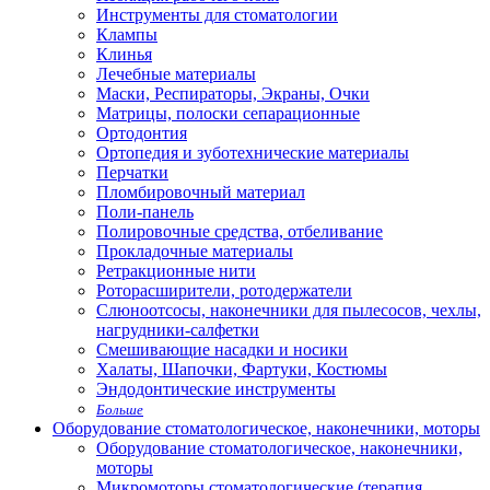
Инструменты для стоматологии
Клампы
Клинья
Лечебные материалы
Маски, Респираторы, Экраны, Очки
Матрицы, полоски сепарационные
Ортодонтия
Ортопедия и зуботехнические материалы
Перчатки
Пломбировочный материал
Поли-панель
Полировочные средства, отбеливание
Прокладочные материалы
Ретракционные нити
Роторасширители, ротодержатели
Слюноотсосы, наконечники для пылесосов, чехлы,
нагрудники-салфетки
Смешивающие насадки и носики
Халаты, Шапочки, Фартуки, Костюмы
Эндодонтические инструменты
Больше
Оборудование стоматологическое, наконечники, моторы
Оборудование стоматологическое, наконечники,
моторы
Микромоторы стоматологические (терапия,