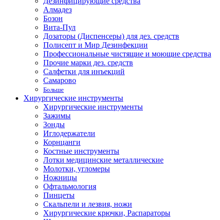
Дезинфицирующие средства
Алмадез
Бозон
Вита-Пул
Дозаторы (Диспенсеры) для дез. средств
Полисепт и Мир Дезинфекции
Профессиональные чистящие и моющие средства
Прочие марки дез. средств
Салфетки для инъекций
Самарово
Больше
Хирургические инструменты
Хирургические инструменты
Зажимы
Зонды
Иглодержатели
Корнцанги
Костные инструменты
Лотки медицинские металлические
Молотки, угломеры
Ножницы
Офтальмология
Пинцеты
Скальпели и лезвия, ножи
Хирургические крючки, Распараторы