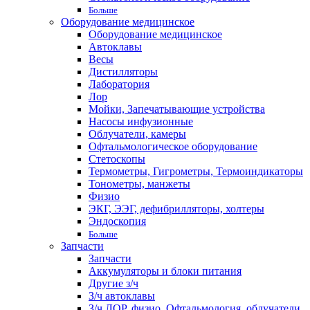
Больше
Оборудование медицинское
Оборудование медицинское
Автоклавы
Весы
Дистилляторы
Лаборатория
Лор
Мойки, Запечатывающие устройства
Насосы инфузионные
Облучатели, камеры
Офтальмологическое оборудование
Стетоскопы
Термометры, Гигрометры, Термоиндикаторы
Тонометры, манжеты
Физио
ЭКГ, ЭЭГ, дефибрилляторы, холтеры
Эндоскопия
Больше
Запчасти
Запчасти
Аккумуляторы и блоки питания
Другие з/ч
З/ч автоклавы
З/ч ЛОР, физио, Офтальмология, облучатели