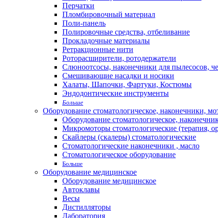
Перчатки
Пломбировочный материал
Поли-панель
Полировочные средства, отбеливание
Прокладочные материалы
Ретракционные нити
Роторасширители, ротодержатели
Слюноотсосы, наконечники для пылесосов, ч
Смешивающие насадки и носики
Халаты, Шапочки, Фартуки, Костюмы
Эндодонтические инструменты
Больше
Оборудование стоматологическое, наконечники, м
Оборудование стоматологическое, наконечни
Микромоторы стоматологические (терапия, о
Скайлеры (скалеры) стоматологические
Стоматологические наконечники , масло
Стоматологическое оборудование
Больше
Оборудование медицинское
Оборудование медицинское
Автоклавы
Весы
Дистилляторы
Лаборатория