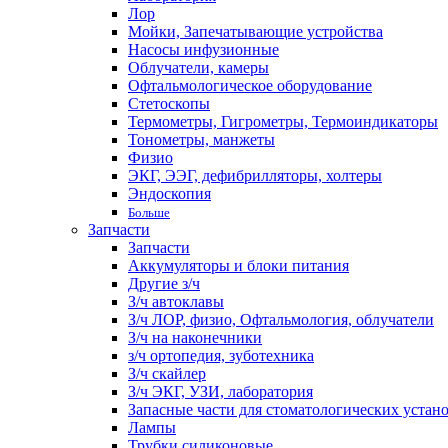
Лор
Мойки, Запечатывающие устройства
Насосы инфузионные
Облучатели, камеры
Офтальмологическое оборудование
Стетоскопы
Термометры, Гигрометры, Термоиндикаторы
Тонометры, манжеты
Физио
ЭКГ, ЭЭГ, дефибрилляторы, холтеры
Эндоскопия
Больше
Запчасти
Запчасти
Аккумуляторы и блоки питания
Другие з/ч
З/ч автоклавы
З/ч ЛОР, физио, Офтальмология, облучатели
З/ч на наконечники
з/ч ортопедия, зуботехника
З/ч скайлер
З/ч ЭКГ, УЗИ, лаборатория
Запасные части для стоматологических устан
Лампы
Трубки силиконовые