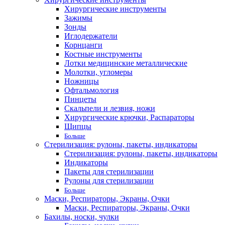
Хирургические инструменты
Зажимы
Зонды
Иглодержатели
Корнцанги
Костные инструменты
Лотки медицинские металлические
Молотки, угломеры
Ножницы
Офтальмология
Пинцеты
Скальпели и лезвия, ножи
Хирургические крючки, Распараторы
Щипцы
Больше
Стерилизация: рулоны, пакеты, индикаторы
Стерилизация: рулоны, пакеты, индикаторы
Индикаторы
Пакеты для стерилизации
Рулоны для стерилизации
Больше
Маски, Респираторы, Экраны, Очки
Маски, Респираторы, Экраны, Очки
Бахилы, носки, чулки