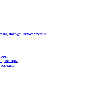
ехлы, нагрудники-салфетки
оторы
ки, моторы
ртопедия)