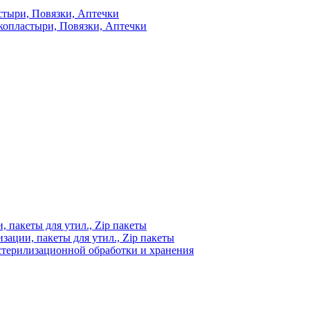
стыри, Повязки, Аптечки
копластыри, Повязки, Аптечки
 пакеты для утил., Zip пакеты
ации, пакеты для утил., Zip пакеты
стерилизационной обработки и хранения