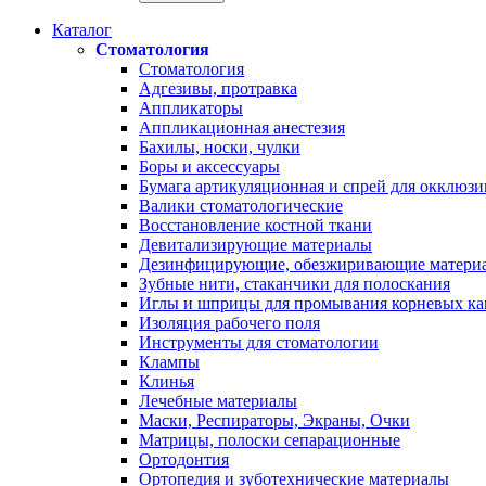
Каталог
Стоматология
Стоматология
Адгезивы, протравка
Аппликаторы
Аппликационная анестезия
Бахилы, носки, чулки
Боры и аксессуары
Бумага артикуляционная и спрей для окклюзи
Валики стоматологические
Восстановление костной ткани
Девитализирующие материалы
Дезинфицирующие, обезжиривающие матери
Зубные нити, стаканчики для полоскания
Иглы и шприцы для промывания корневых ка
Изоляция рабочего поля
Инструменты для стоматологии
Клампы
Клинья
Лечебные материалы
Маски, Респираторы, Экраны, Очки
Матрицы, полоски сепарационные
Ортодонтия
Ортопедия и зуботехнические материалы