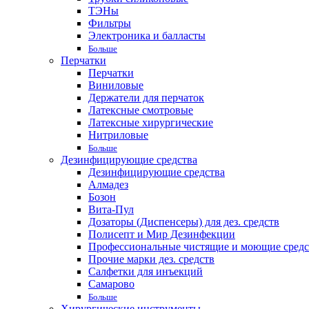
ТЭНы
Фильтры
Электроника и балласты
Больше
Перчатки
Перчатки
Виниловые
Держатели для перчаток
Латексные смотровые
Латексные хирургические
Нитриловые
Больше
Дезинфицирующие средства
Дезинфицирующие средства
Алмадез
Бозон
Вита-Пул
Дозаторы (Диспенсеры) для дез. средств
Полисепт и Мир Дезинфекции
Профессиональные чистящие и моющие средс
Прочие марки дез. средств
Салфетки для инъекций
Самарово
Больше
Хирургические инструменты