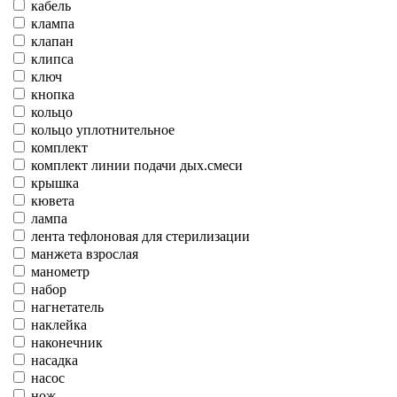
кабель
клампа
клапан
клипса
ключ
кнопка
кольцо
кольцо уплотнительное
комплект
комплект линии подачи дых.смеси
крышка
кювета
лампа
лента тефлоновая для стерилизации
манжета взрослая
манометр
набор
нагнетатель
наклейка
наконечник
насадка
насос
нож