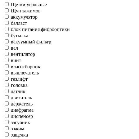
Щетки угольные
Щуп зажимов
аккумулятор
балласт
блок питания фиброоптики
бутылка
вакуумный фильтр
вал
вентилятор
винт
влагосборник
выключатель
газлифт
головка
датчик
двигатель
держатель
диафрагма
диспенсер
загубник
зажим
защелка