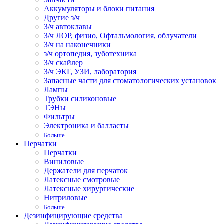
Аккумуляторы и блоки питания
Другие з/ч
З/ч автоклавы
З/ч ЛОР, физио, Офтальмология, облучатели
З/ч на наконечники
з/ч ортопедия, зуботехника
З/ч скайлер
З/ч ЭКГ, УЗИ, лаборатория
Запасные части для стоматологических установок
Лампы
Трубки силиконовые
ТЭНы
Фильтры
Электроника и балласты
Больше
Перчатки
Перчатки
Виниловые
Держатели для перчаток
Латексные смотровые
Латексные хирургические
Нитриловые
Больше
Дезинфицирующие средства