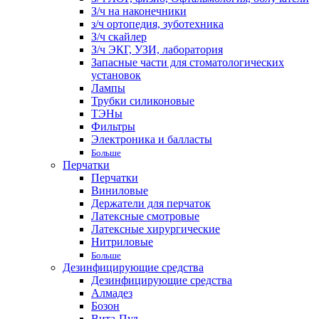
З/ч на наконечники
з/ч ортопедия, зуботехника
З/ч скайлер
З/ч ЭКГ, УЗИ, лаборатория
Запасные части для стоматологических
установок
Лампы
Трубки силиконовые
ТЭНы
Фильтры
Электроника и балласты
Больше
Перчатки
Перчатки
Виниловые
Держатели для перчаток
Латексные смотровые
Латексные хирургические
Нитриловые
Больше
Дезинфицирующие средства
Дезинфицирующие средства
Алмадез
Бозон
Вита-Пул