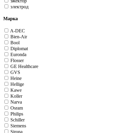
эжектор
электрод
Марка
A-DEC
Bien-Air
Bool
Diplomat
Euronda
Flosser
GE Healthcare
GVS
Heine
Hellige
Kawe
Koller
Narva
Osram
Philips
Schiller
Siemens
Sirona