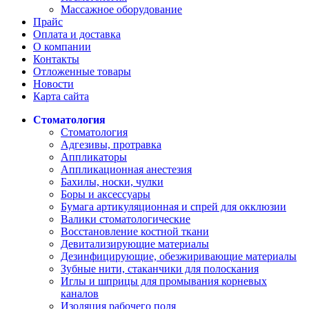
Массажное оборудование
Прайс
Оплата и доставка
О компании
Контакты
Отложенные товары
Новости
Карта сайта
Стоматология
Стоматология
Адгезивы, протравка
Аппликаторы
Аппликационная анестезия
Бахилы, носки, чулки
Боры и аксессуары
Бумага артикуляционная и спрей для окклюзии
Валики стоматологические
Восстановление костной ткани
Девитализирующие материалы
Дезинфицирующие, обезжиривающие материалы
Зубные нити, стаканчики для полоскания
Иглы и шприцы для промывания корневых
каналов
Изоляция рабочего поля