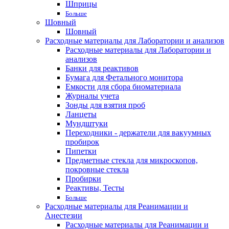
Шприцы
Больше
Шовный
Шовный
Расходные материалы для Лаборатории и анализов
Расходные материалы для Лаборатории и
анализов
Банки для реактивов
Бумага для Фетального монитора
Емкости для сбора биоматериала
Журналы учета
Зонды для взятия проб
Ланцеты
Мундштуки
Переходники - держатели для вакуумных
пробирок
Пипетки
Предметные стекла для микроскопов,
покровные стекла
Пробирки
Реактивы, Тесты
Больше
Расходные материалы для Реанимации и
Анестезии
Расходные материалы для Реанимации и