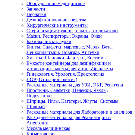
Оборудование медицинское
Запчасти
Перчатки
Дезинфицирующие средства
Хирургические инструменты
Стерилизация: рулоны, пакеты, индикаторы
Маски, Респираторы, Экраны, Очки
Бахилы, носки, чулки
Бинты, Салфетки марлевые, Марля, Вата,
Лейкопластыри, Повязки, Аптечки
Халаты, Шапочки, Фартуки, Костюмы
Емкости-контейнеры для дезинфекции и
утилизации, пакеты для утил., Zip пакеты
Гинекология, Урология, Проктология
ЛОР (Отоларингология)
Расходные материалы для УЗИ, ЭКГ, Рентгена
Простыни, Салфетки, Пеленки, Чехлы,
Подгузники
Шприцы, Иглы, Катетеры, Жгуты, Системы
Шовный
Расходные материалы для Лаборатории и анализов
Расходные материалы для Реанимации и
Анестезии
Мебель медицинская
Косметология