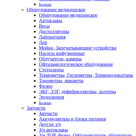
Больше
Оборудование медицинское
Оборудование медицинское
Автоклавы
Весы
Дистилляторы
Лаборатория
Лор
Мойки, Запечатывающие устройства
Насосы инфузионные
Облучатели, камеры
Офтальмологическое оборудование
Стетоскопы
Термометры, Гигрометры, Термоиндикаторы
Тонометры, манжеты
Физио
ЭКГ, ЭЭГ, дефибрилляторы, холтеры
Эндоскопия
Больше
Запчасти
Запчасти
Аккумуляторы и блоки питания
Другие з/ч
З/ч автоклавы
З/ч ЛОР, физио, Офтальмология, облучатели