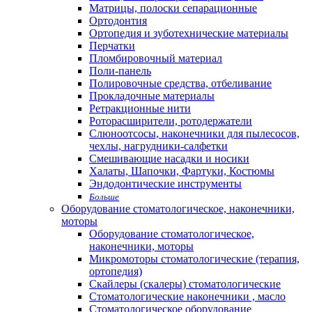
Матрицы, полоски сепарационные
Ортодонтия
Ортопедия и зуботехнические материалы
Перчатки
Пломбировочный материал
Поли-панель
Полировочные средства, отбеливание
Прокладочные материалы
Ретракционные нити
Роторасширители, ротодержатели
Слюноотсосы, наконечники для пылесосов,
чехлы, нагрудники-салфетки
Смешивающие насадки и носики
Халаты, Шапочки, Фартуки, Костюмы
Эндодонтические инструменты
Больше
Оборудование стоматологическое, наконечники,
моторы
Оборудование стоматологическое,
наконечники, моторы
Микромоторы стоматологические (терапия,
ортопедия)
Скайлеры (скалеры) стоматологические
Стоматологические наконечники , масло
Стоматологическое оборудование