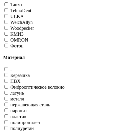
Tanzo
TehnoDent
ULKA
WelchAllyn
Woodpecker
КМИЗ
ОМRОN
Фотон
Материал
-
Керамика
ПВХ
Фиброоптическое волокно
латунь
металл
нержавеющая сталь
паронит
пластик
полипропилен
полиуретан