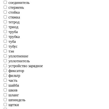
соединитель
стержень
стойка
стяжка
тетрод
триод
труба
трубка
туба
тубус
тэн
уплотнение
уплотнитель
устройство зарядное
фиксатор
фильтр
часть
шайба
шкив
шланг
шпиндель
щетки