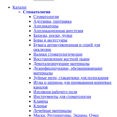
Каталог
Стоматология
Стоматология
Адгезивы, протравка
Аппликаторы
Аппликационная анестезия
Бахилы, носки, чулки
Боры и аксессуары
Бумага артикуляционная и спрей для
окклюзии
Валики стоматологические
Восстановление костной ткани
Девитализирующие материалы
Дезинфицирующие, обезжиривающие
материалы
Зубные нити, стаканчики для полоскания
Иглы и шприцы для промывания корневых
каналов
Изоляция рабочего поля
Инструменты для стоматологии
Клампы
Клинья
Лечебные материалы
Маски, Респираторы, Экраны, Очки