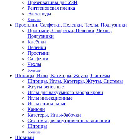
Презервативы для УЗИ
Рентгеновская плёнка
Электроды
Больше
Простыни, Салфетки, Пеленки, Чехлы, Подгузники
Простыни, Салфетки, Пеленки, Чехлы,
Подгузники
Клеёнки
Пеленки
Простыни
Салфетки
Чехлы
Больше
Шприцы, Иглы, Катетеры, Жгуты, Системы
Шприцы, Иглы, Катетеры, Жгуты, Системы
Жгуты венозные
Иглы для вакуумного забора крови
Иглы инъекционные
Иглы спинальные
Канюли
Катетеры, Иглы-бабочки
Системы для внутривенных вливаний
Шприцы
Больше
Шовный