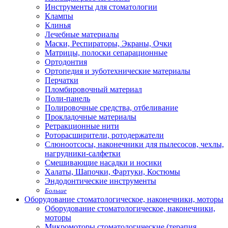
Инструменты для стоматологии
Клампы
Клинья
Лечебные материалы
Маски, Респираторы, Экраны, Очки
Матрицы, полоски сепарационные
Ортодонтия
Ортопедия и зуботехнические материалы
Перчатки
Пломбировочный материал
Поли-панель
Полировочные средства, отбеливание
Прокладочные материалы
Ретракционные нити
Роторасширители, ротодержатели
Слюноотсосы, наконечники для пылесосов, чехлы,
нагрудники-салфетки
Смешивающие насадки и носики
Халаты, Шапочки, Фартуки, Костюмы
Эндодонтические инструменты
Больше
Оборудование стоматологическое, наконечники, моторы
Оборудование стоматологическое, наконечники,
моторы
Микромоторы стоматологические (терапия,