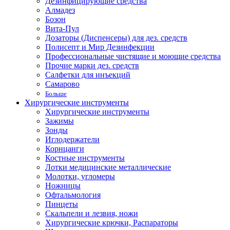
Дезинфицирующие средства
Алмадез
Бозон
Вита-Пул
Дозаторы (Диспенсеры) для дез. средств
Полисепт и Мир Дезинфекции
Профессиональные чистящие и моющие средства
Прочие марки дез. средств
Салфетки для инъекций
Самарово
Больше
Хирургические инструменты
Хирургические инструменты
Зажимы
Зонды
Иглодержатели
Корнцанги
Костные инструменты
Лотки медицинские металлические
Молотки, угломеры
Ножницы
Офтальмология
Пинцеты
Скальпели и лезвия, ножи
Хирургические крючки, Распараторы