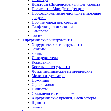
Дозаторы (Диспенсеры) для дез. средств
Полисепт и Мир Дезинфекции
Профессиональные чистящие и моющие
средства
Прочие марки дез. средств
Салфетки для инъекций
Самарово
Больше
Хирургические инструменты
Хирургические инструменты
Зажимы
Зонды
Иглодержатели
Корнцанги
Костные инструменты
Лотки медицинские металлические
Молотки, угломеры
Ножницы
Офтальмология
Пинцеты
Скальпели и лезвия, ножи
Хирургические крючки, Распараторы
Щипцы
Больше