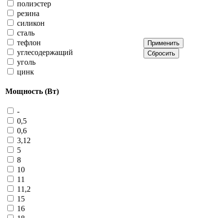
полиэстер
резина
силикон
сталь
тефлон
углесодержащий
уголь
цинк
Мощность (Вт)
-
0,5
0,6
3,12
5
8
10
11
11,2
15
16