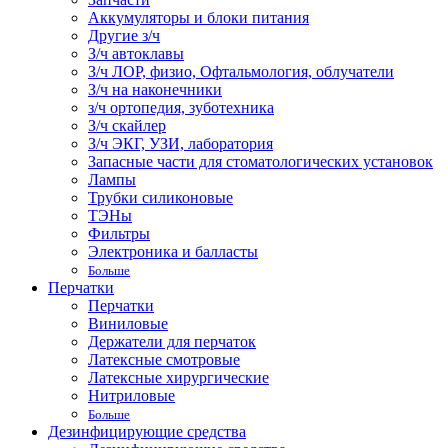
Аккумуляторы и блоки питания
Другие з/ч
З/ч автоклавы
З/ч ЛОР, физио, Офтальмология, облучатели
З/ч на наконечники
з/ч ортопедия, зуботехника
З/ч скайлер
З/ч ЭКГ, УЗИ, лаборатория
Запасные части для стоматологических установок
Лампы
Трубки силиконовые
ТЭНы
Фильтры
Электроника и балласты
Больше
Перчатки
Перчатки
Виниловые
Держатели для перчаток
Латексные смотровые
Латексные хирургические
Нитриловые
Больше
Дезинфицирующие средства