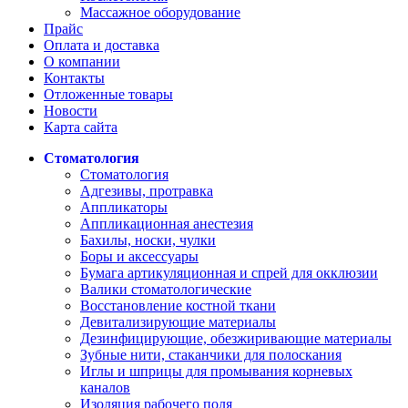
Массажное оборудование
Прайс
Оплата и доставка
О компании
Контакты
Отложенные товары
Новости
Карта сайта
Стоматология
Стоматология
Адгезивы, протравка
Аппликаторы
Аппликационная анестезия
Бахилы, носки, чулки
Боры и аксессуары
Бумага артикуляционная и спрей для окклюзии
Валики стоматологические
Восстановление костной ткани
Девитализирующие материалы
Дезинфицирующие, обезжиривающие материалы
Зубные нити, стаканчики для полоскания
Иглы и шприцы для промывания корневых
каналов
Изоляция рабочего поля