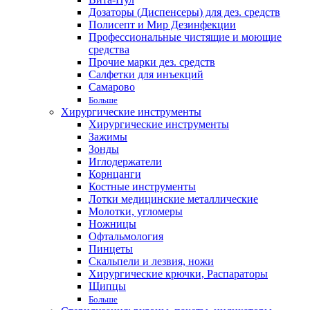
Дозаторы (Диспенсеры) для дез. средств
Полисепт и Мир Дезинфекции
Профессиональные чистящие и моющие
средства
Прочие марки дез. средств
Салфетки для инъекций
Самарово
Больше
Хирургические инструменты
Хирургические инструменты
Зажимы
Зонды
Иглодержатели
Корнцанги
Костные инструменты
Лотки медицинские металлические
Молотки, угломеры
Ножницы
Офтальмология
Пинцеты
Скальпели и лезвия, ножи
Хирургические крючки, Распараторы
Щипцы
Больше