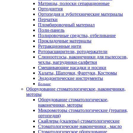
Матрицы, полоски сепарационные
Ортодонтия
Ортопедия и зуботехнические материалы
Перчатки
Пломбировочный материал
Поли-панель
Полировочные средства, отбеливание
Прокладочные материалы
Ретракционные нити
Роторасширители, ротодержатели
Слюноотсосы, наконечники для пылесосов,
чехлы, нагрудники-салфетки
Смешивающие насадки и носики
Халаты, Шапочки, Фартуки, Костюмы
Эндодонтические инструменты
Больше
Оборудование стоматологическое, наконечники,
моторы
Оборудование стоматологическое,
наконечники, моторы
Микромоторы стоматологические (терапия,
ортопедия)
Скайлеры (скалеры) стоматологические
Стоматологические наконечники , масло
Стоматологическое оборудование