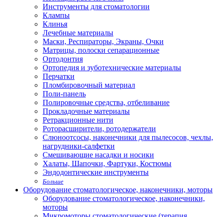
Инструменты для стоматологии
Клампы
Клинья
Лечебные материалы
Маски, Респираторы, Экраны, Очки
Матрицы, полоски сепарационные
Ортодонтия
Ортопедия и зуботехнические материалы
Перчатки
Пломбировочный материал
Поли-панель
Полировочные средства, отбеливание
Прокладочные материалы
Ретракционные нити
Роторасширители, ротодержатели
Слюноотсосы, наконечники для пылесосов, чехлы,
нагрудники-салфетки
Смешивающие насадки и носики
Халаты, Шапочки, Фартуки, Костюмы
Эндодонтические инструменты
Больше
Оборудование стоматологическое, наконечники, моторы
Оборудование стоматологическое, наконечники,
моторы
Микромоторы стоматологические (терапия,