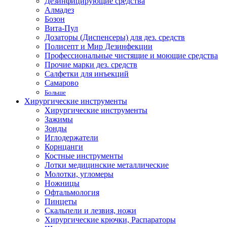
Дезинфицирующие средства
Алмадез
Бозон
Вита-Пул
Дозаторы (Диспенсеры) для дез. средств
Полисепт и Мир Дезинфекции
Профессиональные чистящие и моющие средства
Прочие марки дез. средств
Салфетки для инъекций
Самарово
Больше
Хирургические инструменты
Хирургические инструменты
Зажимы
Зонды
Иглодержатели
Корнцанги
Костные инструменты
Лотки медицинские металлические
Молотки, угломеры
Ножницы
Офтальмология
Пинцеты
Скальпели и лезвия, ножи
Хирургические крючки, Распараторы