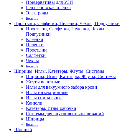
Презервативы для УЗИ
Рентгеновская плёнка
Электроды
Больше
Простыни, Салфетки, Пеленки, Чехлы, Подгузники
Простыни, Салфетки, Пеленки, Чехлы,
Подгузники
Клеёнки
Пеленки
Простыни
Салфетки
Чехлы
Больше
Шприцы, Иглы, Катетеры, Жгуты, Системы
Шприцы, Иглы, Катетеры, Жгуты, Системы
Жгуты венозные
Иглы для вакуумного забора крови
Иглы инъекционные
Иглы спинальные
Канюли
Катетеры, Иглы-бабочки
Системы для внутривенных вливаний
Шприцы
Больше
Шовный