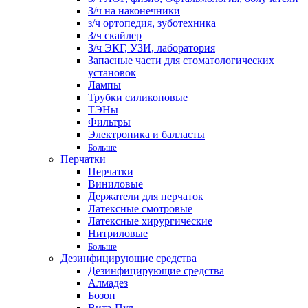
З/ч на наконечники
з/ч ортопедия, зуботехника
З/ч скайлер
З/ч ЭКГ, УЗИ, лаборатория
Запасные части для стоматологических
установок
Лампы
Трубки силиконовые
ТЭНы
Фильтры
Электроника и балласты
Больше
Перчатки
Перчатки
Виниловые
Держатели для перчаток
Латексные смотровые
Латексные хирургические
Нитриловые
Больше
Дезинфицирующие средства
Дезинфицирующие средства
Алмадез
Бозон
Вита-Пул