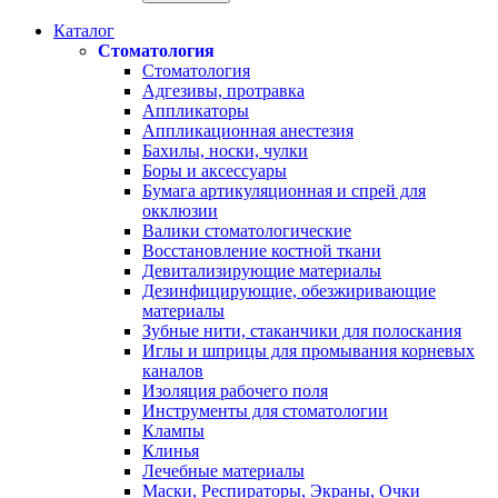
Каталог
Стоматология
Стоматология
Адгезивы, протравка
Аппликаторы
Аппликационная анестезия
Бахилы, носки, чулки
Боры и аксессуары
Бумага артикуляционная и спрей для
окклюзии
Валики стоматологические
Восстановление костной ткани
Девитализирующие материалы
Дезинфицирующие, обезжиривающие
материалы
Зубные нити, стаканчики для полоскания
Иглы и шприцы для промывания корневых
каналов
Изоляция рабочего поля
Инструменты для стоматологии
Клампы
Клинья
Лечебные материалы
Маски, Респираторы, Экраны, Очки