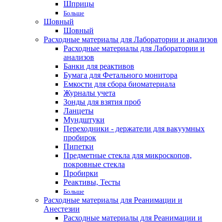
Шприцы
Больше
Шовный
Шовный
Расходные материалы для Лаборатории и анализов
Расходные материалы для Лаборатории и
анализов
Банки для реактивов
Бумага для Фетального монитора
Емкости для сбора биоматериала
Журналы учета
Зонды для взятия проб
Ланцеты
Мундштуки
Переходники - держатели для вакуумных
пробирок
Пипетки
Предметные стекла для микроскопов,
покровные стекла
Пробирки
Реактивы, Тесты
Больше
Расходные материалы для Реанимации и
Анестезии
Расходные материалы для Реанимации и