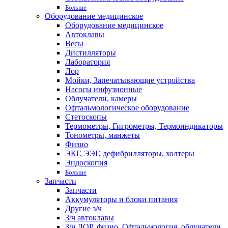
Больше
Оборудование медицинское
Оборудование медицинское
Автоклавы
Весы
Дистилляторы
Лаборатория
Лор
Мойки, Запечатывающие устройства
Насосы инфузионные
Облучатели, камеры
Офтальмологическое оборудование
Стетоскопы
Термометры, Гигрометры, Термоиндикаторы
Тонометры, манжеты
Физио
ЭКГ, ЭЭГ, дефибрилляторы, холтеры
Эндоскопия
Больше
Запчасти
Запчасти
Аккумуляторы и блоки питания
Другие з/ч
З/ч автоклавы
З/ч ЛОР, физио, Офтальмология, облучатели