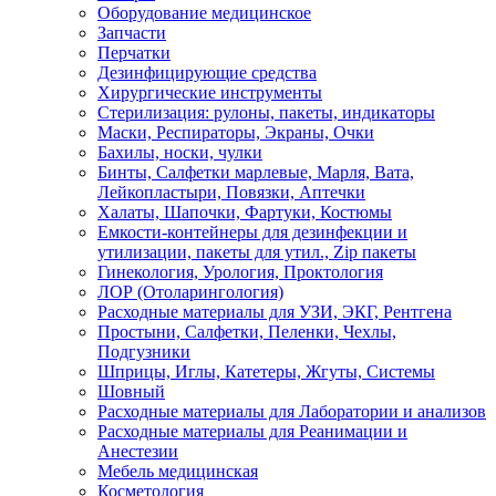
Оборудование медицинское
Запчасти
Перчатки
Дезинфицирующие средства
Хирургические инструменты
Стерилизация: рулоны, пакеты, индикаторы
Маски, Респираторы, Экраны, Очки
Бахилы, носки, чулки
Бинты, Салфетки марлевые, Марля, Вата,
Лейкопластыри, Повязки, Аптечки
Халаты, Шапочки, Фартуки, Костюмы
Емкости-контейнеры для дезинфекции и
утилизации, пакеты для утил., Zip пакеты
Гинекология, Урология, Проктология
ЛОР (Отоларингология)
Расходные материалы для УЗИ, ЭКГ, Рентгена
Простыни, Салфетки, Пеленки, Чехлы,
Подгузники
Шприцы, Иглы, Катетеры, Жгуты, Системы
Шовный
Расходные материалы для Лаборатории и анализов
Расходные материалы для Реанимации и
Анестезии
Мебель медицинская
Косметология