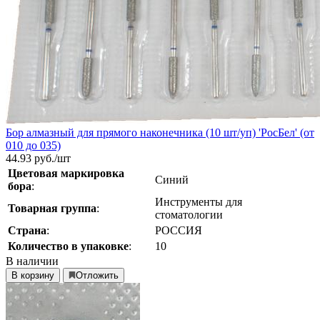
Бор алмазный для прямого наконечника (10 шт/уп) 'РосБел' (от
010 до 035)
44.93
руб./шт
Цветовая маркировка
Синий
бора
:
Инструменты для
Товарная группа
:
стоматологии
Страна
:
РОССИЯ
Количество в упаковке
:
10
В наличии
В корзину
Отложить