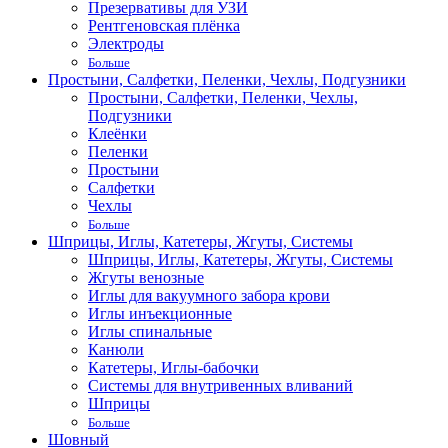
Презервативы для УЗИ
Рентгеновская плёнка
Электроды
Больше
Простыни, Салфетки, Пеленки, Чехлы, Подгузники
Простыни, Салфетки, Пеленки, Чехлы,
Подгузники
Клеёнки
Пеленки
Простыни
Салфетки
Чехлы
Больше
Шприцы, Иглы, Катетеры, Жгуты, Системы
Шприцы, Иглы, Катетеры, Жгуты, Системы
Жгуты венозные
Иглы для вакуумного забора крови
Иглы инъекционные
Иглы спинальные
Канюли
Катетеры, Иглы-бабочки
Системы для внутривенных вливаний
Шприцы
Больше
Шовный