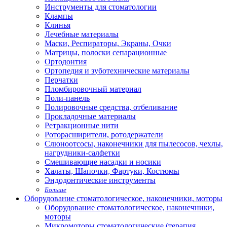
Инструменты для стоматологии
Клампы
Клинья
Лечебные материалы
Маски, Респираторы, Экраны, Очки
Матрицы, полоски сепарационные
Ортодонтия
Ортопедия и зуботехнические материалы
Перчатки
Пломбировочный материал
Поли-панель
Полировочные средства, отбеливание
Прокладочные материалы
Ретракционные нити
Роторасширители, ротодержатели
Слюноотсосы, наконечники для пылесосов, чехлы,
нагрудники-салфетки
Смешивающие насадки и носики
Халаты, Шапочки, Фартуки, Костюмы
Эндодонтические инструменты
Больше
Оборудование стоматологическое, наконечники, моторы
Оборудование стоматологическое, наконечники,
моторы
Микромоторы стоматологические (терапия,