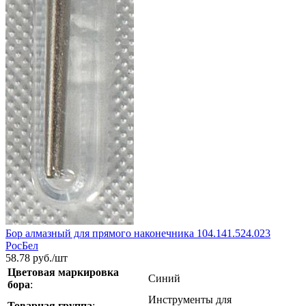
Бор алмазный для прямого наконечника 104.141.524.023
РосБел
58.78
руб./шт
Цветовая маркировка
Синий
бора
:
Инструменты для
Товарная группа
: