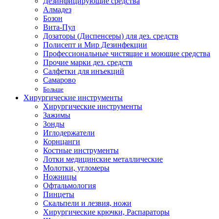
Дезинфицирующие средства
Алмадез
Бозон
Вита-Пул
Дозаторы (Диспенсеры) для дез. средств
Полисепт и Мир Дезинфекции
Профессиональные чистящие и моющие средства
Прочие марки дез. средств
Салфетки для инъекций
Самарово
Больше
Хирургические инструменты
Хирургические инструменты
Зажимы
Зонды
Иглодержатели
Корнцанги
Костные инструменты
Лотки медицинские металлические
Молотки, угломеры
Ножницы
Офтальмология
Пинцеты
Скальпели и лезвия, ножи
Хирургические крючки, Распараторы