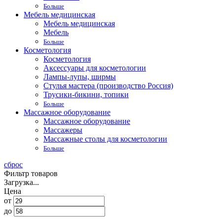
Больше
Мебель медицинская
Мебель медицинская
Мебель
Больше
Косметология
Косметология
Аксессуары для косметологии
Лампы-лупы, ширмы
Стулья мастера (производство Россия)
Трусики-бикини, топики
Больше
Массажное оборудование
Массажное оборудование
Массажеры
Массажные столы для косметологии
Больше
сброс
Фильтр товаров
Загрузка...
Цена
от
до