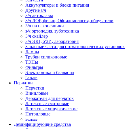
Аккумуляторы и блоки питания
Другие з/ч
З/ч автоклавы
З/ч ЛОР, физио, Офтальмология, облучатели
З/ч на наконечники
з/ч ортопедия, зуботехника
З/ч скайлер
З/ч ЭКГ, УЗИ, лаборатория
Запасные части для стоматологических установок
Лампы
Трубки силиконовые
ТЭНы
Фильтры
Электроника и балласты
Больше
Перчатки
Перчатки
Виниловые
Держатели для перчаток
Латексные смотровые
Латексные хирургические
Нитриловые
Больше
Дезинфицирующие средства