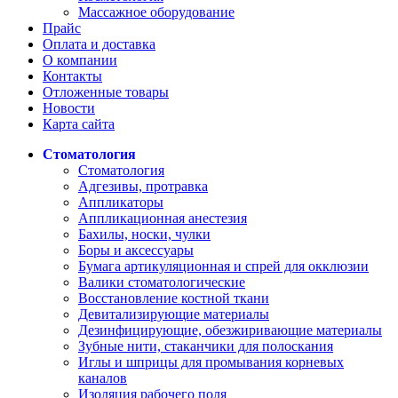
Массажное оборудование
Прайс
Оплата и доставка
О компании
Контакты
Отложенные товары
Новости
Карта сайта
Стоматология
Стоматология
Адгезивы, протравка
Аппликаторы
Аппликационная анестезия
Бахилы, носки, чулки
Боры и аксессуары
Бумага артикуляционная и спрей для окклюзии
Валики стоматологические
Восстановление костной ткани
Девитализирующие материалы
Дезинфицирующие, обезжиривающие материалы
Зубные нити, стаканчики для полоскания
Иглы и шприцы для промывания корневых
каналов
Изоляция рабочего поля