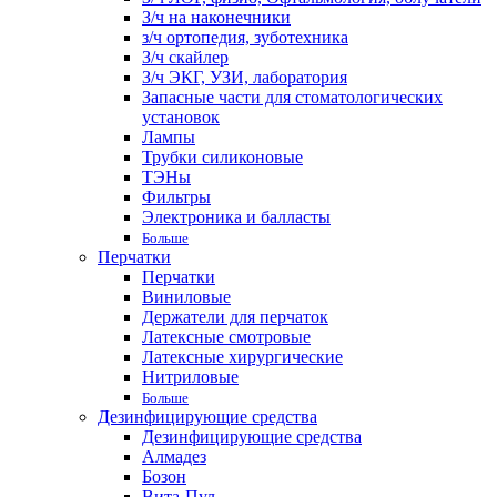
З/ч на наконечники
з/ч ортопедия, зуботехника
З/ч скайлер
З/ч ЭКГ, УЗИ, лаборатория
Запасные части для стоматологических
установок
Лампы
Трубки силиконовые
ТЭНы
Фильтры
Электроника и балласты
Больше
Перчатки
Перчатки
Виниловые
Держатели для перчаток
Латексные смотровые
Латексные хирургические
Нитриловые
Больше
Дезинфицирующие средства
Дезинфицирующие средства
Алмадез
Бозон
Вита-Пул