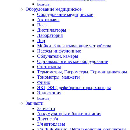
Больше
Оборудование медицинское
Оборудование медицинское
Автоклавы
Весы
Дистилляторы
Лаборатория
Лор
Мойки, Запечатывающие устройства
Насосы инфузионные
Облучатели, камеры
Офтальмологическое оборудование
Стетоскопы
Термометры, Гигрометры, Термоиндикаторы
Тонометры, манжеты
Физио
ЭКГ, ЭЭГ, дефибрилляторы, холтеры
Эндоскопия
Больше
Запчасти
Запчасти
Аккумуляторы и блоки питания
Другие з/ч
З/ч автоклавы
З/ч ЛОР, физио, Офтальмология, облучатели