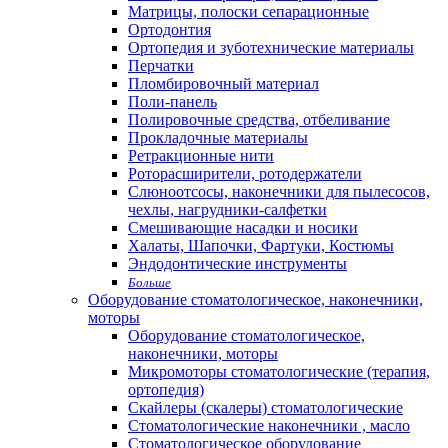
Матрицы, полоски сепарационные
Ортодонтия
Ортопедия и зуботехнические материалы
Перчатки
Пломбировочный материал
Поли-панель
Полировочные средства, отбеливание
Прокладочные материалы
Ретракционные нити
Роторасширители, ротодержатели
Слюноотсосы, наконечники для пылесосов,
чехлы, нагрудники-салфетки
Смешивающие насадки и носики
Халаты, Шапочки, Фартуки, Костюмы
Эндодонтические инструменты
Больше
Оборудование стоматологическое, наконечники,
моторы
Оборудование стоматологическое,
наконечники, моторы
Микромоторы стоматологические (терапия,
ортопедия)
Скайлеры (скалеры) стоматологические
Стоматологические наконечники , масло
Стоматологическое оборудование