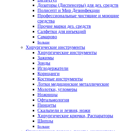
Дозаторы (Диспенсеры) для дез. средств
Полисепт и Мир Дезинфекции
Профессиональные чистящие и моющие
средства
Прочие марки дез. средств
Салфетки для инъекций
Самарово
Больше
Хирургические инструменты
Хирургические инструменты
Зажимы
Зонды
Иглодержатели
Корнцанги
Костные инструменты
Лотки медицинские металлические
Молотки, угломеры
Ножницы
Офтальмология
Пинцеты
Скальпели и лезвия, ножи
Хирургические крючки, Распараторы
Щипцы
Больше