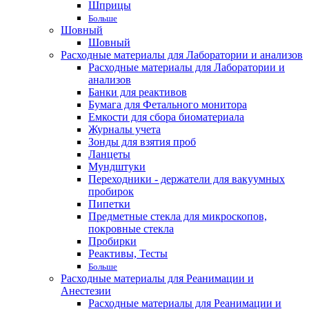
Шприцы
Больше
Шовный
Шовный
Расходные материалы для Лаборатории и анализов
Расходные материалы для Лаборатории и
анализов
Банки для реактивов
Бумага для Фетального монитора
Емкости для сбора биоматериала
Журналы учета
Зонды для взятия проб
Ланцеты
Мундштуки
Переходники - держатели для вакуумных
пробирок
Пипетки
Предметные стекла для микроскопов,
покровные стекла
Пробирки
Реактивы, Тесты
Больше
Расходные материалы для Реанимации и
Анестезии
Расходные материалы для Реанимации и