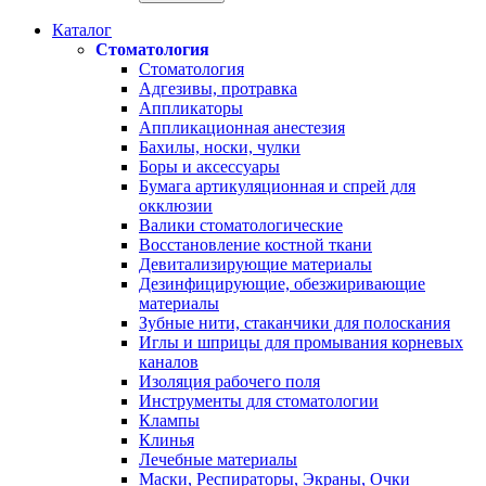
Каталог
Стоматология
Стоматология
Адгезивы, протравка
Аппликаторы
Аппликационная анестезия
Бахилы, носки, чулки
Боры и аксессуары
Бумага артикуляционная и спрей для
окклюзии
Валики стоматологические
Восстановление костной ткани
Девитализирующие материалы
Дезинфицирующие, обезжиривающие
материалы
Зубные нити, стаканчики для полоскания
Иглы и шприцы для промывания корневых
каналов
Изоляция рабочего поля
Инструменты для стоматологии
Клампы
Клинья
Лечебные материалы
Маски, Респираторы, Экраны, Очки