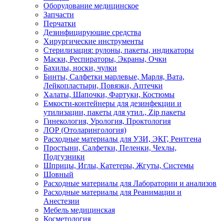
Оборудование медицинское
Запчасти
Перчатки
Дезинфицирующие средства
Хирургические инструменты
Стерилизация: рулоны, пакеты, индикаторы
Маски, Респираторы, Экраны, Очки
Бахилы, носки, чулки
Бинты, Салфетки марлевые, Марля, Вата,
Лейкопластыри, Повязки, Аптечки
Халаты, Шапочки, Фартуки, Костюмы
Емкости-контейнеры для дезинфекции и
утилизации, пакеты для утил., Zip пакеты
Гинекология, Урология, Проктология
ЛОР (Отоларингология)
Расходные материалы для УЗИ, ЭКГ, Рентгена
Простыни, Салфетки, Пеленки, Чехлы,
Подгузники
Шприцы, Иглы, Катетеры, Жгуты, Системы
Шовный
Расходные материалы для Лаборатории и анализов
Расходные материалы для Реанимации и
Анестезии
Мебель медицинская
Косметология